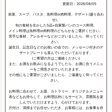
更新日：2026/08/05
前菜、スープ、パスタ、魚料理or肉料理、デザート(盛り合わ
せ)。

旬の食材を生かした5品+自家製パンのコース料理。

メイン料理は魚料理or肉料理のどちらかをご選択ください。 

苦手な食材、アレルギーなどがございましたら、仰ってくだ
さい。

誕生日、記念日などのお祝いの会での、メッセージ付きのデ
ザートプレートも喜んでいただいております。

(ご希望の方はご連絡ください)

また、お酒をお飲みになるようでしたら、お酒に合うメニュ
ーをご用意させていただきます。

その他にもご要望がございましたら、ご遠慮なく仰ってくだ
さい。 

お料理に合わせて、お皿、カトラリー、オリジナルメニュー
表などもお持ちして、お料理以外にもサービス、雰囲気を楽
しんでいただけますよう、心がけております。

片付け、清掃までお任せいただき、お客様には、お食事を存