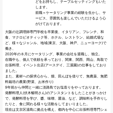
どをお持ちし、テーブルセッティングもいた
します。

前職＝ケータリング事業の経験を生かし、サ
ービス、雰囲気も楽しんでいただけるよう心
大阪の辻調理師専門学校を卒業後、イタリアン、フレンチ、和
食、マクロビオティック等、ホテル、レストラン、結婚式場な
ど、様々なジャンル、地域(東京、大阪、神戸、ニューヨーク)で
働き、

2020年の８月にケータリング、事業の会社を退職し、独立。

在職中も、個人で依頼を承っており、関東、関西、岡山、鳥取で
出張料理、イベント出店(アースデイ、三溪園)の仕事をしており
ました。

また、素材への探求心から、畑、田んぼを借りて、無農薬、無肥
料栽培の農業(野菜、お米作り)

9年前から仲間と一緒に淡路島でお塩造りをやっております。

発酵料理人(伏木暢明さん)のアシスタントをしたことがきっかけ
で、発酵料理を学び、醬、味噌、醤油、など、調味料を手作りし
たりと、食に関わる様々な活動をしてまいりました。

現在は文京区湯島に拠点を構え、都内を中心に出張料理専門シェ