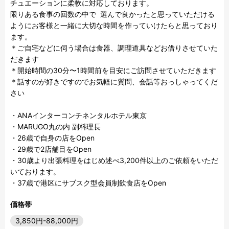
チュエーションに柔軟に対応しております。

限りある食事の回数の中で  選んで良かったと思っていただける
ようにお客様と一緒に大切な時間を作っていけたらと思っており
ます。

＊ご自宅などに伺う場合は食器、調理道具などお借りさせていた
だきます

＊開始時間の30分〜1時間前を目安にご訪問させていただきます

＊話すのが好きですのでお気軽に質問、会話等おっしゃってくだ
さい

・ANAインターコンチネンタルホテル東京

・MARUGO丸の内 副料理長

・26歳で自身の店をOpen

・29歳で2店舗目をOpen

・30歳より出張料理をはじめ述べ3,200件以上のご依頼をいただ
いております。

・37歳で港区にサブスク型会員制飲食店をOpen
価格帯
3,850円-88,000円