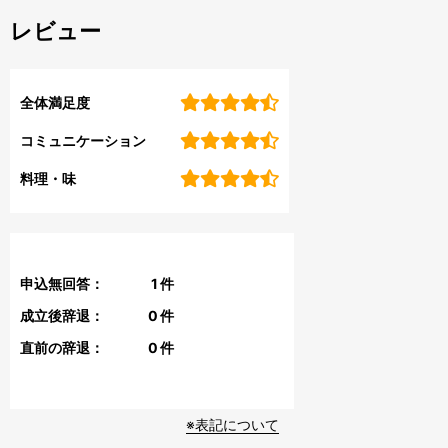
レビュー
全体満足度
コミュニケーション
料理・味
申込無回答：
1
件
成立後辞退：
0
件
直前の辞退：
0
件
※表記について