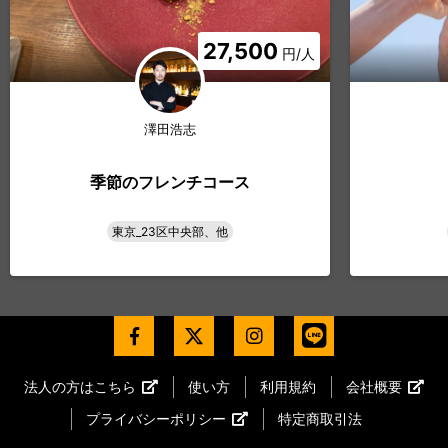
27,500
円/人
澤田浩志
季節のフレンチコース
東京_23区中央部、他
法人の方はこちら
使い方
利用規約
会社概要
プライバシーポリシー
特定商取引法