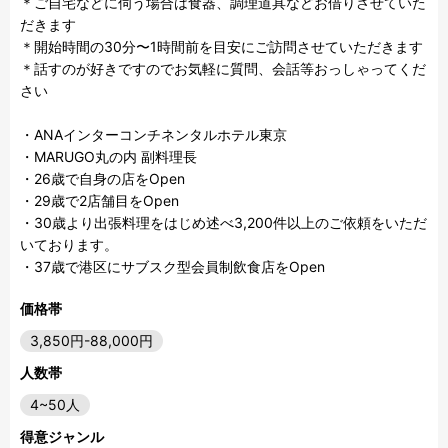
＊ご自宅などに伺う場合は食器、調理道具などお借りさせていた
だきます

＊開始時間の30分〜1時間前を目安にご訪問させていただきます

＊話すのが好きですのでお気軽に質問、会話等おっしゃってくだ
さい

・ANAインターコンチネンタルホテル東京

・MARUGO丸の内 副料理長

・26歳で自身の店をOpen

・29歳で2店舗目をOpen

・30歳より出張料理をはじめ述べ3,200件以上のご依頼をいただ
いております。

・37歳で港区にサブスク型会員制飲食店をOpen
価格帯
3,850円-88,000円
人数帯
4~50人
得意ジャンル