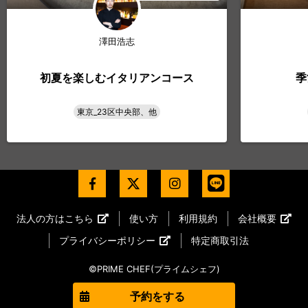
澤田浩志
初夏を楽しむイタリアンコース
季
東京_23区中央部、他
法人の方はこちら
使い方
利用規約
会社概要
プライバシーポリシー
特定商取引法
©PRIME CHEF(プライムシェフ)
予約をする