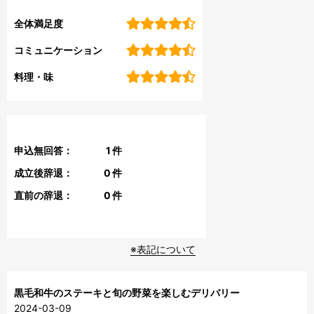
全体満足度
コミュニケーション
料理・味
申込無回答：
1
件
成立後辞退：
0
件
直前の辞退：
0
件
※表記について
黒毛和牛のステーキと旬の野菜を楽しむデリバリー
2024-03-09