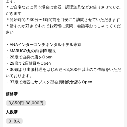
ます。

＊ご自宅などに伺う場合は食器、調理道具などお借りさせていた
だきます

＊開始時間の30分〜1時間前を目安にご訪問させていただきます

＊話すのが好きですのでお気軽に質問、会話等おっしゃってくだ
さい

・ANAインターコンチネンタルホテル東京

・MARUGO丸の内 副料理長

・26歳で自身の店をOpen

・29歳で2店舗目をOpen

・30歳より出張料理をはじめ述べ3,200件以上のご依頼をいただ
いております。

・37歳で港区にサブスク型会員制飲食店をOpen
価格帯
3,850円-88,000円
人数帯
3~8人