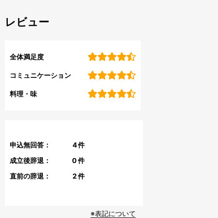
レビュー
全体満足度
コミュニケーション
料理・味
申込無回答：
4
件
成立後辞退：
0
件
直前の辞退：
2
件
※表記について