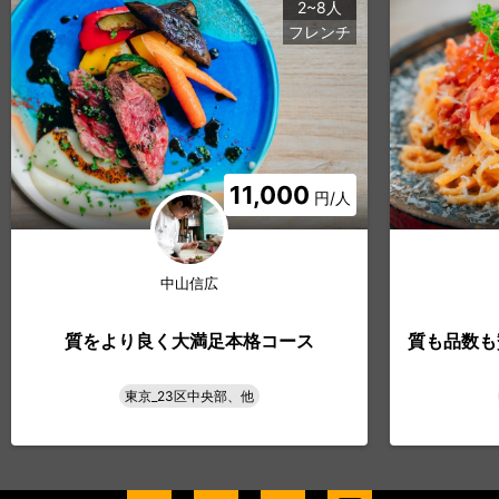
2~8人
フレンチ
11,000
円/人
中山信広
質をより良く大満足本格コース
質も品数も
東京_23区中央部、他