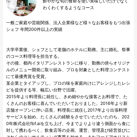
鮮やかな旬の食材を使い美味しいだけでなく
わくわくするようなコース
一般ご家庭や芸能関係、法人企業様など様々なお客様をもつ出張
シェフ 年間200件以上の実績

大学卒業後、シェフとして老舗のホテルに勤務。主に婚礼、祭事
のコース料理等を担当する。

その後、都内イタリアンレストランに移り、勤務の傍らオリジナ
ルのメニュー開発に取り組み、プロを対象とした料理コンテスト
にて最優秀賞を受賞。  

某企業とタイアップし、プロの味を家庭向けにアレンジしたレシ
ピを提供する等、幅広い分野で活躍。  

2015年より料理長に就任し、きめ細やかな接客とお料理で、た
くさんのお客様に喜んでいただいておりました。2016年より新
店舗オープンに伴い店長、料理長に就任し2017年より出張料理
サービスを始め、たくさんの経験をさせていただいたのち、202
0年株式会社fbf.aiを立ち上げ、今までよりより違う側面から食に
対して携わるべく、飲食店等の企画、運営、管理及び経営並びに
それらのコンサルティング事業を始める。またフードアナリスト