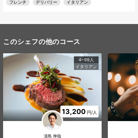
フレンチ
デリバリー
イタリアン
このシェフの他のコース
4~99人
イタリアン
13,200
円/人
濵島 伸哉