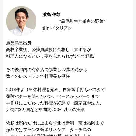
濵島 伸哉
　　　　“黒毛和牛と鎌倉の野菜“　　　　　
創作イタリアン
鹿児島県出身　

高校卒業後、公務員試験に合格し上京するが

料理人になるという夢を忘れられず3年で退職

その後都内の有名店で修業し27歳の時から

数々のレストランで料理長を歴任

2016年より出張料理を始め、自家製手打ちパスタや

発酵バターを使ったパン、ソースからパーツまで

手作りにこだわった料理が好評で一般家庭や法人、

大使館3カ国など年間約200件以上の実績

依頼は都内だけに止まらず北は新潟、南は福岡まで

海外ではフランス領ポリネシア　タヒチ島の
