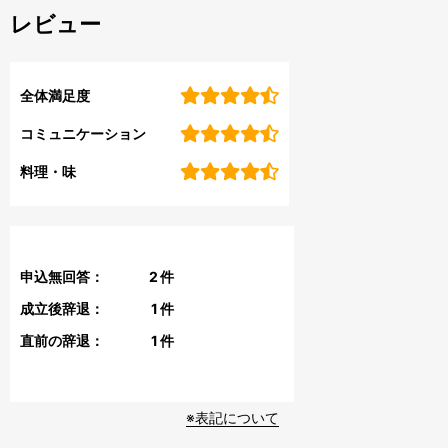
レビュー
全体満足度
コミュニケーション
料理・味
申込無回答：
2
件
成立後辞退：
1
件
直前の辞退：
1
件
※表記について