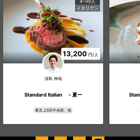
4~99人
イタリアン
13,200
円/人
濵島 伸哉
Standard Italian －夏ー
Sta
東京_23区中央部、他