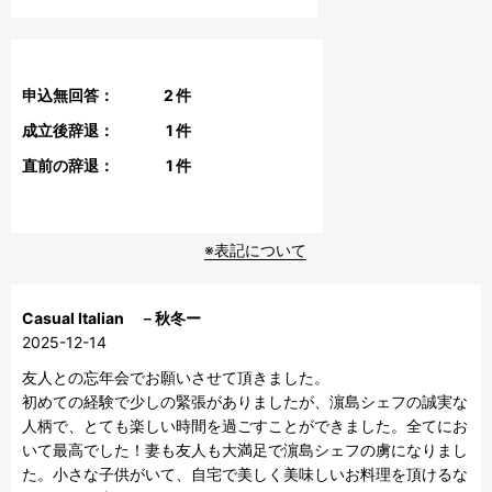
申込無回答：
2
件
成立後辞退：
1
件
直前の辞退：
1
件
※表記について
Casual Italian －秋冬ー
2025-12-14
友人との忘年会でお願いさせて頂きました。

初めての経験で少しの緊張がありましたが、濵島シェフの誠実な
人柄で、とても楽しい時間を過ごすことができました。全てにお
いて最高でした！妻も友人も大満足で濵島シェフの虜になりまし
た。小さな子供がいて、自宅で美しく美味しいお料理を頂けるな