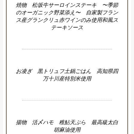
焼物 松坂牛サーロインステーキ 〜季節
のオーガニック野菜添え〜 自家製フラン
ス産グランクリュ赤ワインのみ使用和風ス
テーキソース
お凌ぎ 黒トリュフ土鍋ごはん 高知県四
万十川産特別米使用
揚物 活〆ハモ 稚鮎天ぷら 最高級太白
胡麻油使用