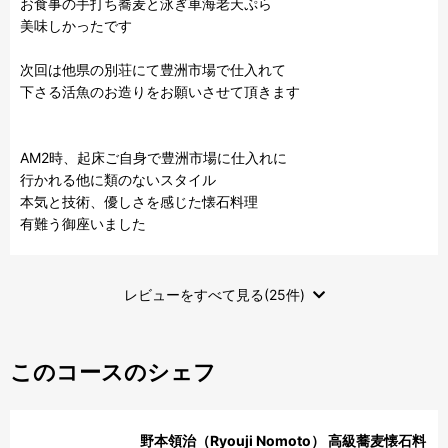
お食事の手打ち蕎麦と泳ぎ車海老天ぷら

美味しかったです

次回は他県の別荘にて豊洲市場で仕入れて

下さる活魚のお造りをお願いさせて頂きます

AM2時、起床ご自身で豊洲市場に仕入れに

行かれる他に類のないスタイル

本気と技術、優しさを感じた懐石料理

有難う御座いました
レビューをすべて見る(25件)
このコースのシェフ
野本領治（Ryouji Nomoto） 高級蕎麦懐石料