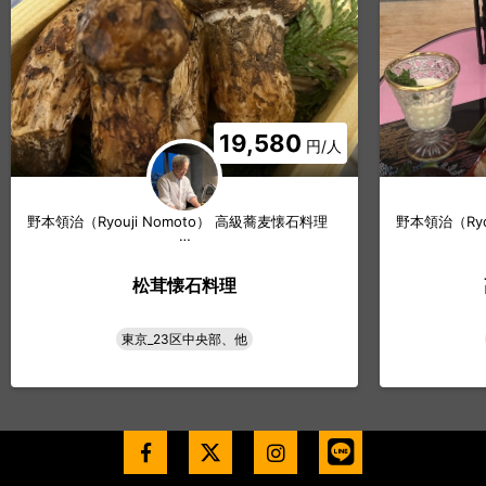
19,580
円/人
野本領治（Ryouji Nomoto） 高級蕎麦懐石料理
野本領治（Ryo
…
松茸懐石料理
東京_23区中央部、他