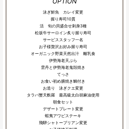
OPTION
泳ぎ鮮魚 カレイ変更
握り寿司10貫
活 旬の貝盛合せ刺身3種
松坂牛サーロイン炙り握り寿司
サービススタッフ一名
お子様贅沢お好み握り寿司
オーガニック野菜天然出汁 離乳食
伊勢海老天ぷら
雲丹と伊勢海老鬼殻焼き
てっさ
お食い初め膳焼き鯛付き
お造り 泳ぎクエ変更
タラバ蟹天麩羅 最高級太白胡麻油使用
朝食セット
デザートプレート変更
蝦夷アワビステーキ
飛騨シャトーブリアン変更