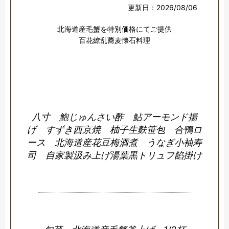
更新日：2026/08/06
北海道産毛蟹を特別価格にてご提供

百花繚乱蕎麦懐石料理

八寸 鮑じゅんさい酢 鮎アーモンド揚
げ すずき西京焼 柚子生麩笹包 合鴨ロ
ース 北海道産花豆梅酒煮 うなぎ小袖寿
司 自家製汲み上げ湯葉黒トリュフ餡掛け