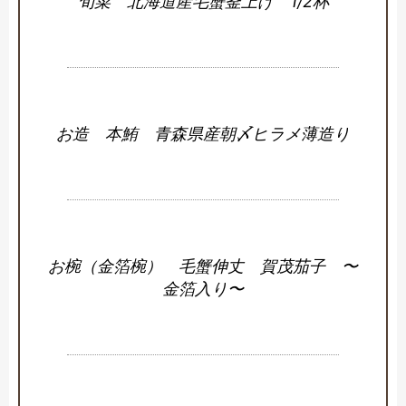
旬菜 北海道産毛蟹釜上げ 1/2杯
お造 本鮪 青森県産朝〆ヒラメ薄造り
お椀（金箔椀） 毛蟹伸丈 賀茂茄子 〜
金箔入り〜