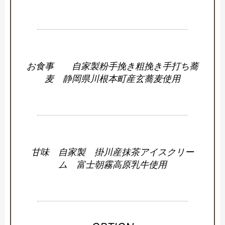
お食事 自家製粉手挽き粗挽き手打ち蕎
麦 静岡県川根本町産玄蕎麦使用
甘味 自家製 掛川産抹茶アイスクリー
ム 富士朝霧高原乳牛使用