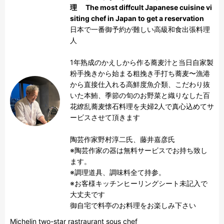
理 The most diffcult Japanese cuisine vi
siting chef in Japan to get a reservation
日本で一番御予約が難しい高級和食出張料理
人

1年熟成のかえしから作る蕎麦汁と当日自家製
粉手挽きから始まる粗挽き手打ち蕎麦〜漁港
から直接仕入れる高鮮度魚介類、こだわり抜
いた本鮪、季節の旬のお野菜と織りなした百
花繚乱蕎麦懐石料理を夫婦2人で真心込めてサ
ービスさせて頂きます

陶芸作家野村淳二氏、藤井嘉彦氏

※陶芸作家の器は無料サービスでお持ち致し
ます。

※調理道具、調味料全て持参。

※お客様キッチンヒーリングシート未記入で
大丈夫です

御自宅で料亭のお料理をお楽しみ下さい
Michelin two-star rastraurant sous chef 
