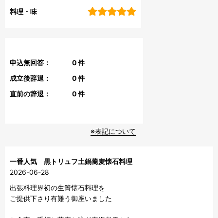
料理・味
申込無回答：
0
件
成立後辞退：
0
件
直前の辞退：
0
件
※表記について
一番人気 黒トリュフ土鍋蕎麦懐石料理
2026-06-28
出張料理界初の生簀懐石料理を

ご提供下さり有難う御座いました
