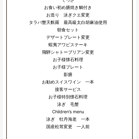
お食い初め膳焼き鯛付き
お造り 泳ぎクエ変更
タラバ蟹天麩羅 最高級太白胡麻油使用
朝食セット
デザートプレート変更
蝦夷アワビステーキ
飛騨シャトーブリアン変更
お子様懐石料理
お子様プレート
影膳
お勧めスイスワイン 一本
接客サービス
お子様特別懐石料理
泳ぎ 毛蟹
Children’s menu
泳ぎ 牡丹海老 一本
国産松茸変更 一人前