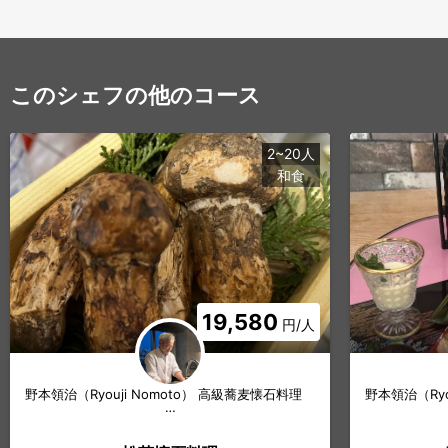
このシェフの他のコース
2~20人
和食
19,580
円/人
野本領治（Ryouji Nomoto） 高級蕎麦懐石料理
野本領治（Ryo
…