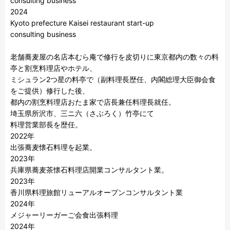
consulting business 

2024

Kyoto prefecture Kaisei restaurant start-up

consulting business 

老舗蕎麦屋の名店本むら庵で修行を皮切りに東京都内の数々の料
亭と割烹料理店やホテル、

ミシュラン2つ星の料亭で（副料理長歴任、内閣総理大臣御会食
をご提供）修行した後、

都内の割烹料理店おたま家で店長兼任料理長就任。

埼玉県所沢市、三ニ六（さぶろく）竹亭にて

料理営業部長を歴任。

2022年

出張蕎麦懐石料理を起業。

2023年

兵庫県蕎麦茶懐石料理店開業コンサルタント業。

2023年

香川県料理旅館リューアルオープンコンサルタント業

2024年

メジャーリーガーご会食出張料理

2024年
