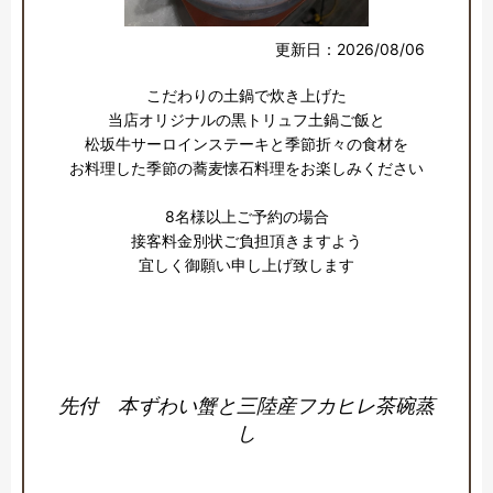
更新日：2026/08/06
こだわりの土鍋で炊き上げた

当店オリジナルの黒トリュフ土鍋ご飯と

松坂牛サーロインステーキと季節折々の食材を

お料理した季節の蕎麦懐石料理をお楽しみください

8名様以上ご予約の場合

接客料金別状ご負担頂きますよう

宜しく御願い申し上げ致します

先付 本ずわい蟹と三陸産フカヒレ茶碗蒸
し