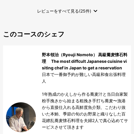
レビューをすべて見る(25件)
このコースのシェフ
野本領治（Ryouji Nomoto） 高級蕎麦懐石料
理 The most diffcult Japanese cuisine vi
siting chef in Japan to get a reservation
日本で一番御予約が難しい高級和食出張料理
人

1年熟成のかえしから作る蕎麦汁と当日自家製
粉手挽きから始まる粗挽き手打ち蕎麦〜漁港
から直接仕入れる高鮮度魚介類、こだわり抜
いた本鮪、季節の旬のお野菜と織りなした百
花繚乱蕎麦懐石料理を夫婦2人で真心込めてサ
ービスさせて頂きます
