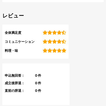
レビュー
全体満足度
コミュニケーション
料理・味
申込無回答：
0
件
成立後辞退：
0
件
直前の辞退：
0
件