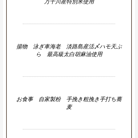
万十川産特別米使用
揚物 泳ぎ車海老 淡路島産活〆ハモ天ぷ
ら 最高級太白胡麻油使用
お食事 自家製粉 手挽き粗挽き手打ち蕎
麦