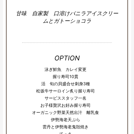
甘味 自家製 口溶けバニラアイスクリー
ムとガトーショコラ
OPTION
泳ぎ鮮魚 カレイ変更
握り寿司10貫
活 旬の貝盛合せ刺身3種
松坂牛サーロイン炙り握り寿司
サービススタッフ一名
お子様贅沢お好み握り寿司
オーガニック野菜天然出汁 離乳食
伊勢海老天ぷら
雲丹と伊勢海老鬼殻焼き
てっさ