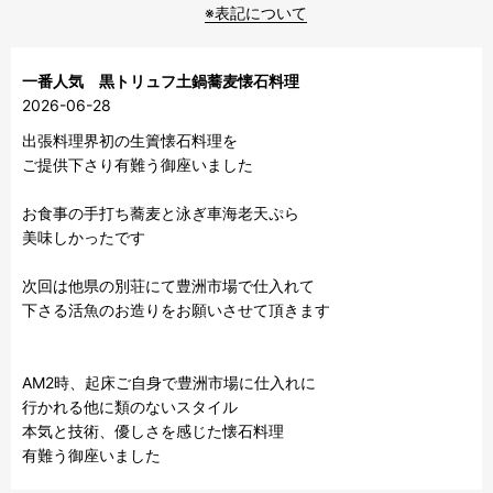
※表記について
一番人気 黒トリュフ土鍋蕎麦懐石料理
2026-06-28
出張料理界初の生簀懐石料理を

ご提供下さり有難う御座いました

お食事の手打ち蕎麦と泳ぎ車海老天ぷら

美味しかったです

次回は他県の別荘にて豊洲市場で仕入れて

下さる活魚のお造りをお願いさせて頂きます

AM2時、起床ご自身で豊洲市場に仕入れに

行かれる他に類のないスタイル

本気と技術、優しさを感じた懐石料理

有難う御座いました