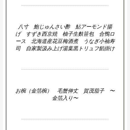
八寸 鮑じゅんさい酢 鮎アーモンド揚
げ すずき西京焼 柚子生麩笹包 合鴨ロ
ース 北海道産花豆梅酒煮 うなぎ小袖寿
司 自家製汲み上げ湯葉黒トリュフ餡掛け
お椀（金箔椀） 毛蟹伸丈 賀茂茄子 〜
金箔入り〜