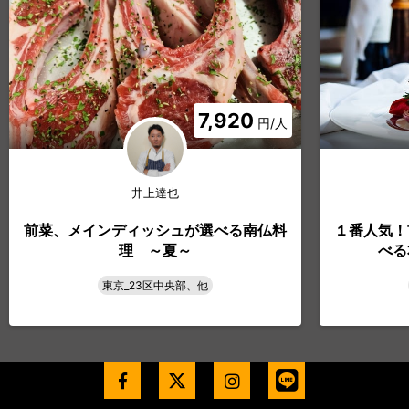
7,920
円/人
井上達也
前菜、メインディッシュが選べる南仏料
１番人気！
理 ～夏～
べる
東京_23区中央部、他