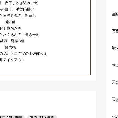
製一夜干し炊き込みご飯
ゃの白玉、毛蟹餡掛け
国
と阿波尾鶏の土瓶蒸し
鮨3種
お子様焼き魚
有
とたくあんの手巻き寿司
麩羅、野菜3種
鰤大根
炭
の花とクコの実の土佐酢和え
丼テイクアウト
マ
天
天
記
東京_23区東部
東京_23区西部
…