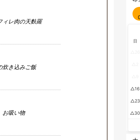
フィレ肉の天麩羅
日
26
2
の炊き込みご飯
9
16
23
お吸い物
3