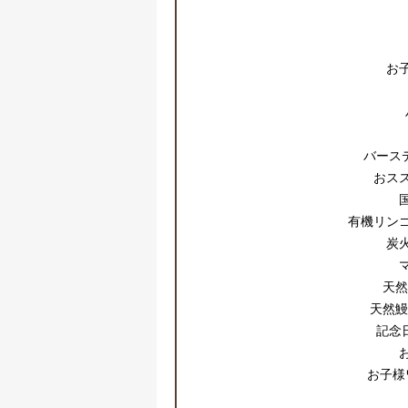
お
バース
おス
有機リン
炭
天然
天然鰻
記念
お子様