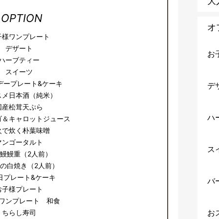
大
OPTION
オ
子様ワンプレート
デザート
お
ハーブティー
スイーツ
デープレート&ケーキ
デ
スメ日本酒（純米）
国産松茸天ぷら
ハ
ゴ＆キャロットジュース
火で炊く朴葉味噌
マンゴータルト
ス
鰻鰻重（2人前）
の白焼き（2人前）
日プレート&ケーキ
バ
お子様プレート
ワンプレート 和食
お
ちらし寿司