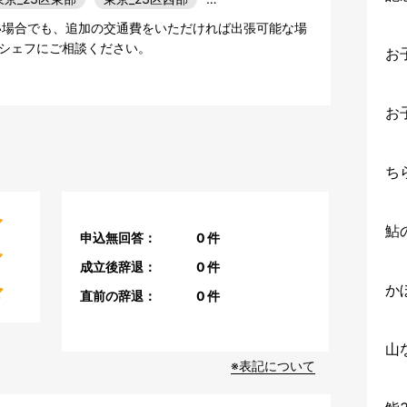
い場合でも、追加の交通費をいただければ出張可能な場
シェフにご相談ください。
お
お
ち
鮎
申込無回答：
0
件
成立後辞退：
0
件
か
直前の辞退：
0
件
山
※表記について