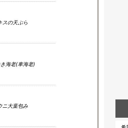
キスの天ぷら
き海老(車海老)
ウニ大葉包み
希