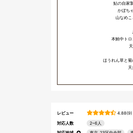
鮎の自家
かぼち
山なめこ
本鮪中トロ
天
ほうれん草と菊
天
レビュー
4.88(9)
対応人数
2~6人
対応地域
東京_23区中央部