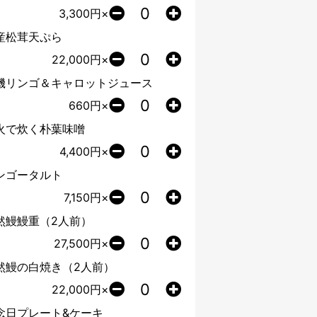
3,300
円×
産松茸天ぷら
22,000
円×
機リンゴ＆キャロットジュース
660
円×
火で炊く朴葉味噌
4,400
円×
ンゴータルト
7,150
円×
然鰻鰻重（2人前）
27,500
円×
然鰻の白焼き（2人前）
22,000
円×
念日プレート&ケーキ