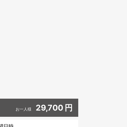
29,700
円
お一人様
望日時