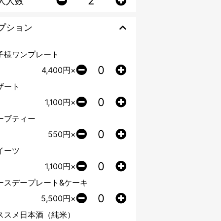
人人数
プション
子様ワンプレート
4,400
円×
ザート
1,100
円×
ーブティー
550
円×
イーツ
1,100
円×
ースデープレート&ケーキ
5,500
円×
ススメ日本酒（純米）