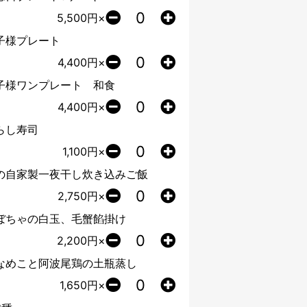
5,500
円×
子様プレート
4,400
円×
子様ワンプレート 和食
4,400
円×
らし寿司
1,100
円×
の自家製一夜干し炊き込みご飯
2,750
円×
ぼちゃの白玉、毛蟹餡掛け
2,200
円×
なめこと阿波尾鶏の土瓶蒸し
1,650
円×