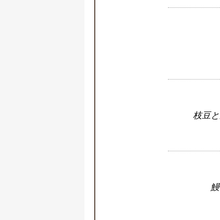
枝豆と
鰻