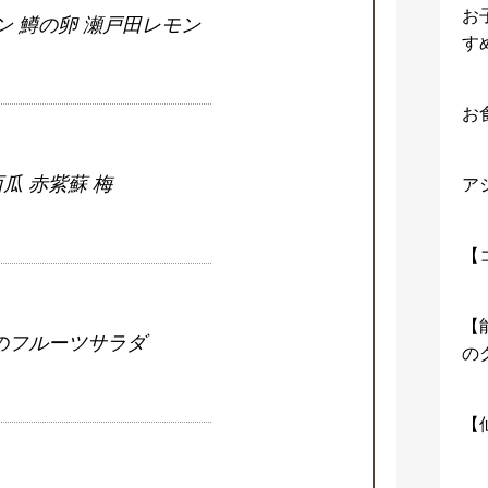
お
ン 鱒の卵 瀬戸田レモン
す
お
瓜 赤紫蘇 梅
ア
【
【
のフルーツサラダ
の
【