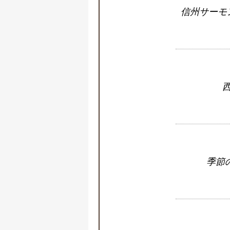
信州サーモ
西
季節