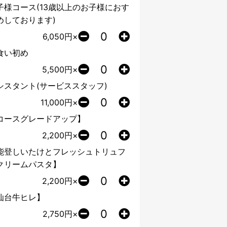
子様コース(13歳以上のお子様におす
めしております)
6,050
円×
食い初め
5,500
円×
シスタント(サービススタッフ)
11,000
円×
コースグレードアップ】
2,200
円×
能登しいたけとフレッシュトリュフ
クリームパスタ】
2,200
円×
仙台牛ヒレ】
2,750
円×