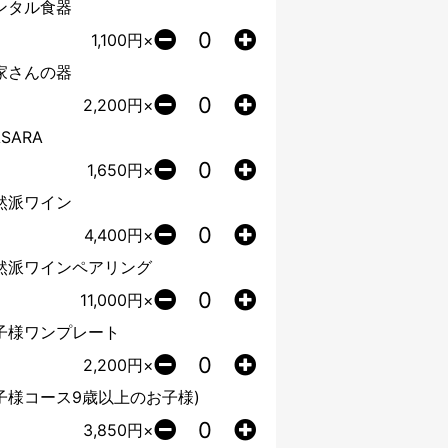
ンタル食器
1,100
円×
家さんの器
2,200
円×
SARA
1,650
円×
然派ワイン
4,400
円×
然派ワインペアリング
11,000
円×
子様ワンプレート
2,200
円×
子様コース9歳以上のお子様)
3,850
円×