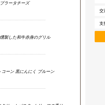
ブラータチーズ
交
支
燻製した和牛赤身のグリル
トコーン 黒にんにく プルーン