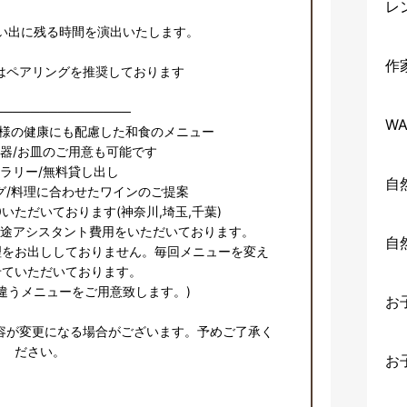
レ
い出に残る時間を演出いたします。

作
はペアリングを推奨しております

───────────────

WA
様の健康にも配慮した和食のメニュー

器/お皿のご用意も可能です

ラリー/無料貸し出し

自
/料理に合わせたワインのご提案

0いただいております(神奈川,埼玉,千葉)

途アシスタント費用をいただいております。

自
理をお出ししておりません。毎回メニューを変え
ていただいております。

違うメニューをご用意致します。)

お
容が変更になる場合がございます。予めご了承く
ださい。
お