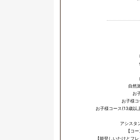
自然
お
お子様コ
お子様コース(13歳
アシスタ
【コー
【能登しいたけとフレ