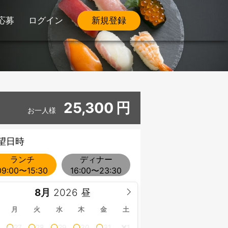
応募
ログイン
新規登録
25,300
円
お一人様
望日時
ランチ
ディナー
09:00〜15:30
16:00〜23:30
8月
月
火
水
木
金
土
27
28
29
30
31
1