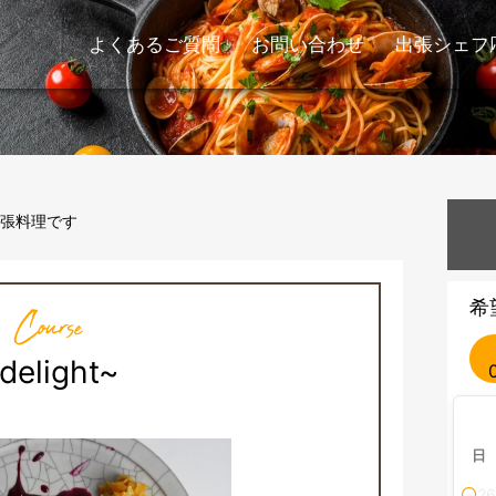
よくあるご質問
お問い合わせ
出張シェフ
張料理です
希
Course
delight~
日
26