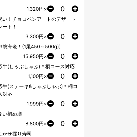
1,320
円×
祝い！チョコペンアートのデザート
レート！
3,300
円×
勢海老！(1尾450～500g))
15,950
円×
形牛(しゃぶしゃぶ)＊桐コース対応
1,100
円×
形牛(ステーキ&しゃぶしゃぶ)＊桐コ
ス対応
1,999
円×
食い初め膳
8,800
円×
まかせ握り寿司