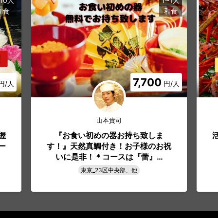
~10人
1~1人
和食
和食
7,700
円/人
円/人
山本貴司
握
『お食い初めの器お持ち致しま
ー
す！』天然真鯛付き！お子様のお祝
いに是非！＊コースは『蕾』…
東京_23区中央部、他