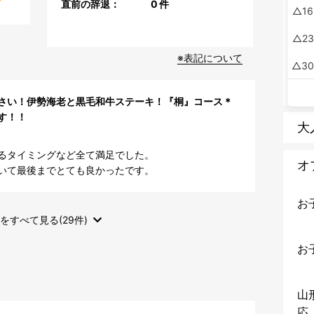
直前の辞退：
0
件
16
23
※表記について
3
さい！伊勢海老と黒毛和牛ステーキ！『桐』コース＊
す！！
大
るタイミングなど全て満足でした。

オ
いて最後までとても良かったです。
お
をすべて見る(29件)
お
山
応