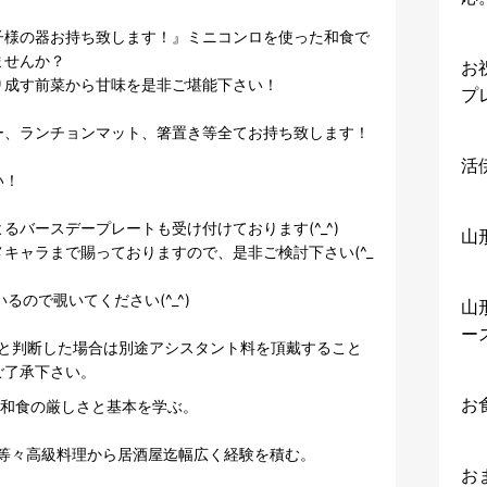
子様の器お持ち致します！』ミニコンロを使った和食で
せんか？

お
成す前菜から甘味を是非ご堪能下さい！

プ
ー、ランチョンマット、箸置き等全てお持ち致します！
活伊
！

るバースデープレートも受け付けております(^_^)

山
キャラまで賜っておりますので、是非ご検討下さい(^_
ているので覗いてください(^_^)

山
ー
要と判断した場合は別途アシスタント料を頂戴すること
ご了承下さい。
お
等々高級料理から居酒屋迄幅広く経験を積む。

お