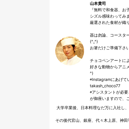
山本貴司
『無料で和食器、お
シズル感味わってみま
厳選された食材が織り
器は勿論、コースタ
(^_^)

お箸だけご準備下さい
チョコペンアートによ
好きな動物からアニメ
^)

◉Instagramにあげ
takash_choco77

◉アシスタントが必
が御座いますので、
 大学卒業後、日本料理なだ万に入社し、和食の厳しさと基本を学ぶ。

その後代官山、銀座、代々木上原、神田