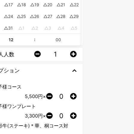
17
18
19
20
21
22
24
25
26
27
28
29
0
31
1
2
3
4
5
:
人人数
プション
子様コース
5,500
円×
子様ワンプレート
3,300
円×
形牛(ステーキ)＊華、桐コース対
。