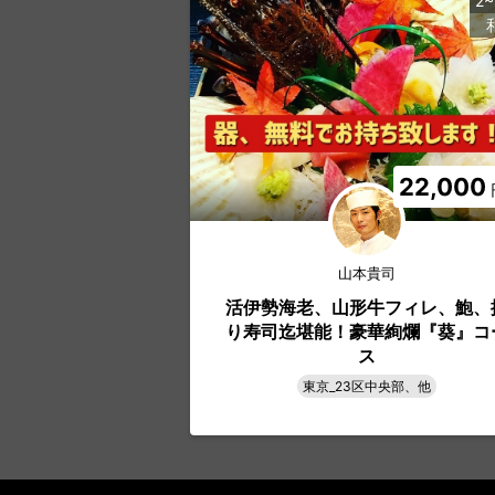
2
22,000
山本貴司
活伊勢海老、山形牛フィレ、鮑、
り寿司迄堪能！豪華絢爛『葵』コ
ス
東京_23区中央部、他