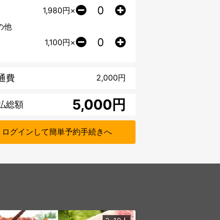
1,980
円×
の他
1,100
円×
通費
2,000
円
円
払総額
ログインして簡単予約手続きへ