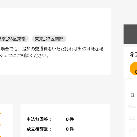
東京_23区東部
東京_23区南部
…
い場合でも、追加の交通費をいただければ出張可能な場
希
シェフにご相談ください。
日
26
2
申込無回答：
0
件
成立後辞退：
0
件
9