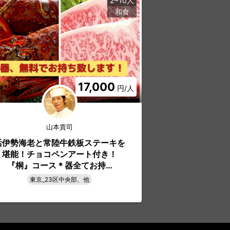
2~10人
和食
17,000
円/人
山本貴司
山
活伊勢海老と常陸牛鉄板ステーキを
『お箸、お飲物
堪能！チョコペンアート付き！
意下さい！黒毛
『桐』コース＊器全てお持…
コンロで岩
東京_23区中央部、他
東京_2