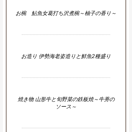
お椀 鮎魚女葛打ち沢煮椀～柚子の香り～
お造り 伊勢海老姿造りと鮮魚2種盛り
焼き物 山形牛と旬野菜の鉄板焼～牛蒡の
ソース～