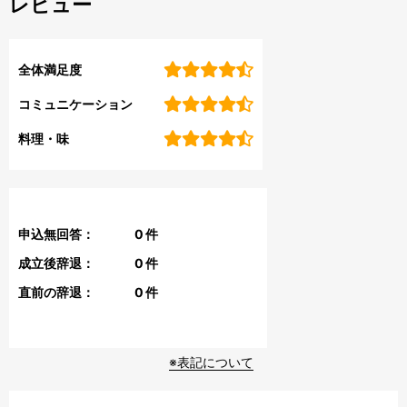
レビュー
全体満足度
コミュニケーション
料理・味
申込無回答：
0
件
成立後辞退：
0
件
直前の辞退：
0
件
※表記について