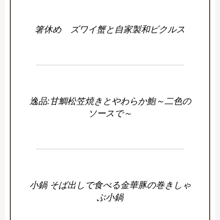
箸休め ズワイ蟹と自家製和ピクルス
逸品:甘鯛松笠焼きとやわらか鮑～二色の
ソースで～
小鍋 そば出しで食べる金華豚の巻きしゃ
ぶ小鍋