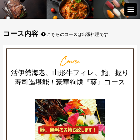
コース内容
こちらのコースは出張料理です
Course
活伊勢海老、山形牛フィレ、鮑、握り
寿司迄堪能！豪華絢爛『葵』コース