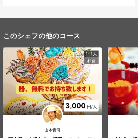
このシェフの他のコース
1~1人
和食
3,000
円/人
山本貴司