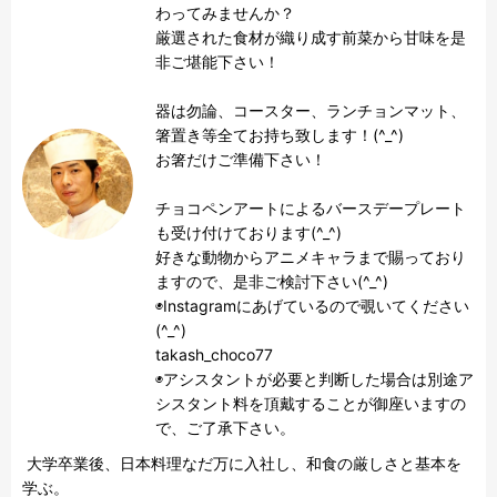
わってみませんか？

厳選された食材が織り成す前菜から甘味を是
非ご堪能下さい！

器は勿論、コースター、ランチョンマット、
箸置き等全てお持ち致します！(^_^)

お箸だけご準備下さい！

チョコペンアートによるバースデープレート
も受け付けております(^_^)

好きな動物からアニメキャラまで賜っており
ますので、是非ご検討下さい(^_^)

◉Instagramにあげているので覗いてください
(^_^)

takash_choco77

◉アシスタントが必要と判断した場合は別途ア
シスタント料を頂戴することが御座いますの
で、ご了承下さい。
 大学卒業後、日本料理なだ万に入社し、和食の厳しさと基本を
学ぶ。
