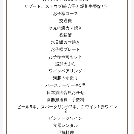
リゾット、ストウブ飯(穴子と堀川牛蒡など)
お子様コース
交通費
氷見の鰤カマ焼き
香箱蟹
氷見鰤カマ焼き
お子様プレート
お子様寿司セット
追加天ぷら
ワインペアリング
河豚うす造り
バースデーケーキ5号
日本酒四合瓶お任せ
食器搬送費 手数料
ビール5本、スパークリング2本、白ワイン1.赤ワイン
2
ビンテージワイン
食器レンタル
毛蟹料理