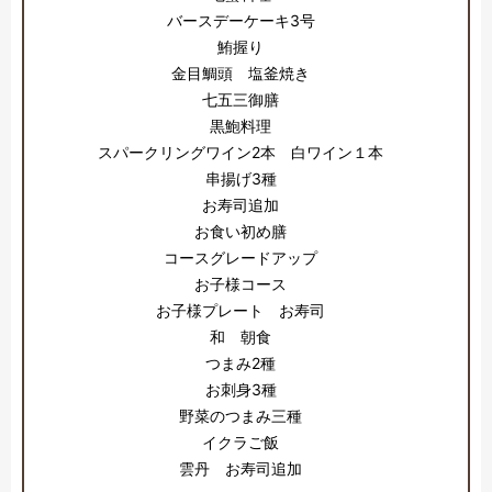
バースデーケーキ3号
鮪握り
金目鯛頭 塩釜焼き
七五三御膳
黒鮑料理
スパークリングワイン2本 白ワイン１本
串揚げ3種
お寿司追加
お食い初め膳
コースグレードアップ
お子様コース
お子様プレート お寿司
和 朝食
つまみ2種
お刺身3種
野菜のつまみ三種
イクラご飯
雲丹 お寿司追加