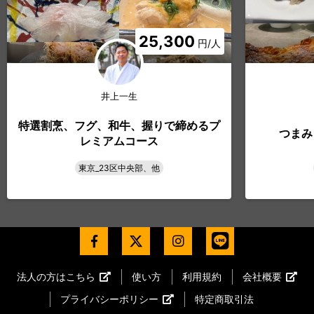
25,300
円/人
井上一生
特選割烹、フグ、和牛、握りで締めるプ
つまみ
レミアムコース
東京_23区中央部、他
法人の方はこちら
使い方
利用規約
会社概要
プライバシーポリシー
特定商取引法