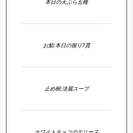
本日の天ぷら五種
お鮨:本日の握り7貫
止め椀:淡麗スープ
ホワイトチョコのテリーヌ