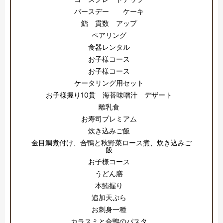
バースデー ケーキ
鮨 貫数 アップ
ペアリング
食器レンタル
お子様コース
お子様コース
ケータリング用セット
お子様握り10貫 海苔味噌汁 デザート
離乳食
お寿司プレミアム
炊き込みご飯
金目鯛煮付け、合鴨と秋野菜ロース煮、炊き込みご
飯
お子様コース
うどん膳
本鮪握り
追加天ぷら
お刺身一種
カラスミと合鴨のパスタ