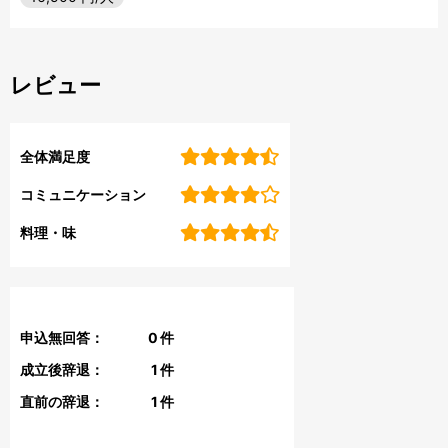
レビュー
全体満足度
コミュニケーション
料理・味
申込無回答：
0
件
成立後辞退：
1
件
直前の辞退：
1
件