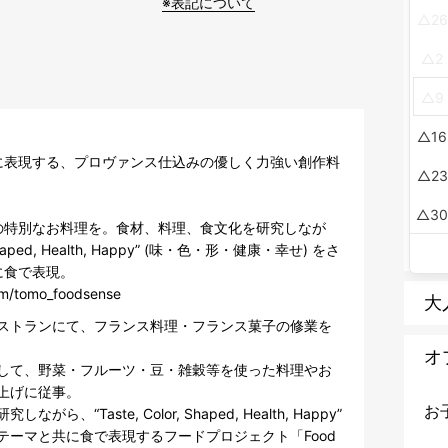
※表記について
26
2
9
16
に表現する、プロヴァンス仕込みの優しく力強い創作料
23
3
の特別なお料理を。食材、料理、食文化を研究しなが
 Shaped, Health, Happy” (味・色・形・健康・幸せ) をさ
食で表現。

om/tomo_foodsense
大
ストランにて、フランス料理・フランス菓子の修業を
オ
して、野菜・フルーツ・豆・雑穀等を使った料理やお
げに従事。

お
Taste, Color, Shaped, Health, Happy” 
テーマと共に食で表現するフードプロジェクト「Food 