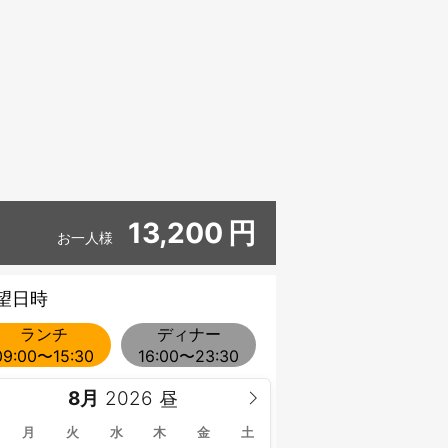
13,200
円
お一人様
望日時
ランチ
ディナー
09:00〜15:30
16:00〜23:30
8月
月
火
水
木
金
土