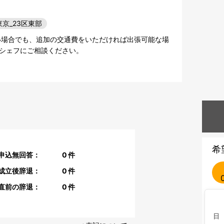
東京_23区東部
い場合でも、追加の交通費をいただければ出張可能な場
シェフにご相談ください。
希
申込無回答：
0
件
成立後辞退：
0
件
直前の辞退：
0
件
日