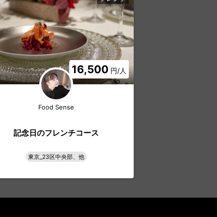
16,500
円/人
Food Sense
Foo
記念日のフレンチコース
オーダーメイ
東京_23区中央部、他
東京_2