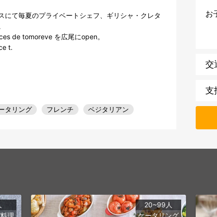
お
スにて毎夏のプライベートシェフ、ギリシャ・クレタ


 de tomoreve を広尾にopen。

 t.

交
支
ータリング
フレンチ
ベジタリアン
人
20~99人
パ料理
ケータリング