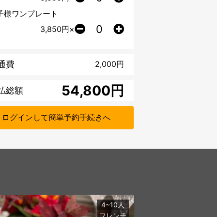
子様ワンプレート
3,850
円×
通費
2,000
円
円
払総額
ログインして簡単予約手続きへ
4~10人
フレンチ