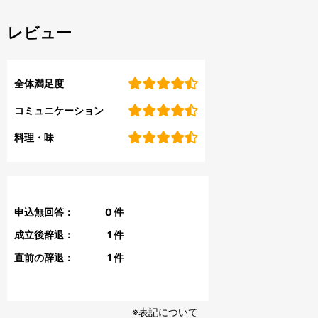
レビュー
全体満足度
コミュニケーション
料理・味
申込無回答：
0
件
成立後辞退：
1
件
直前の辞退：
1
件
※表記について