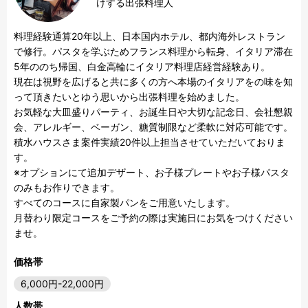
けする出張料理人
料理経験通算20年以上、日本国内ホテル、都内海外レストラン
で修行。パスタを学ぶためフランス料理から転身、イタリア滞在
5年ののち帰国、白金高輪にイタリア料理店経営経験あり。

現在は視野を広げると共に多くの方へ本場のイタリアをの味を知
って頂きたいとゆう思いから出張料理を始めました。

お気軽な大皿盛りパーティ、お誕生日や大切な記念日、会社懇親
会、アレルギー、ベーガン、糖質制限など柔軟に対応可能です。

積水ハウスさま案件実績20件以上担当させていただいておりま
す。

※オプションにて追加デザート、お子様プレートやお子様パスタ
のみもお作りできます。

すべてのコースに自家製パンをご用意いたします。

月替わり限定コースをご予約の際は実施日にお気をつけください
ませ。
価格帯
6,000円-22,000円
人数帯