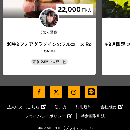
22,000
円/人
清水 愛依
和牛&フォアグラメインのフルコース Ro
※9月限定 ス
ssini
東京_23区中央部、他
法人の方はこちら
使い方
利用規約
会社概要
プライバシーポリシー
特定商取引法
©PRIME CHEF(プライムシェフ)