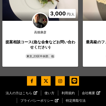
3,000
円/人
高畑康彦
提案相談コース(急な会食などお問い合わ
最高級のフ
せください)
東京_23区中央部、他
法人の方はこちら
使い方
利用規約
会社概要
プライバシーポリシー
特定商取引法