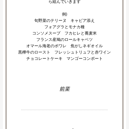
ら組んでいきます

例)

旬野菜のテリーヌ　キャビア添え

フォアグラとモナカ種

コンソメスープ　フカヒレと蕎麦米

フランス産鳩のロールキャベツ

オマール海老のポワレ　焦がしネギオイル

黒樺牛のロースト　フレッシュトリュフと赤ワイン

チョコレートケーキ　マンゴーコンポート

前菜