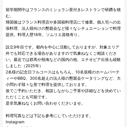
留学期間中はフランスのミシュラン星付きレストランで研鑽を積
む。

帰国後はフランス料理店や多国籍料理店にて修業。個人宅への出
張料理、法人様向けの懇親会など様々なシチュエーションで料理
提供。料理人歴18年。ソムリエ資格有り。

設立9年目です。都内を中心に活動しておりますが、対象エリア
外でも対応できる場合がありますので気兼ねなくご相談くださ
い。最近では群馬や熱海などの国内の他、エチオピア出張も経験
しました（2025年）

2名様の記念日フルコースはもちろん、10名規模のホームパーテ
ィーやBBQ、300名超えの法人様の懇親会ケータリングなど、大
小問わず様々な形で料理を提供しております。

仮でご予約いただき、相談しながらご予算や詳細などを決めてい
ただくことも可能です。

是非気兼ねなくお問い合わせくださいませ。

料理写真などは下記も参考にしていただけます。

Instagram
