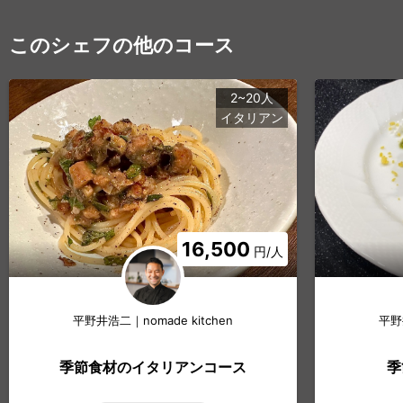
このシェフの他のコース
2~20人
イタリアン
16,500
円/人
平野井浩二｜nomade kitchen
平野井
季節食材のイタリアンコース
季