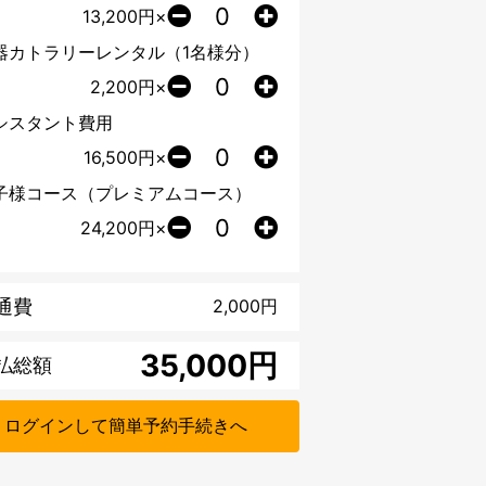
13,200
円×
器カトラリーレンタル（1名様分）
2,200
円×
シスタント費用
16,500
円×
子様コース（プレミアムコース）
24,200
円×
通費
2,000
円
円
払総額
ログインして簡単予約手続きへ