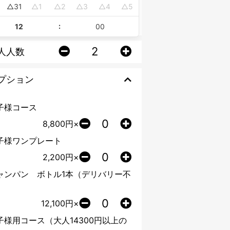
0
31
1
2
3
4
5
:
人人数
プション
子様コース
8,800
円×
子様ワンプレート
2,200
円×
ャンパン ボトル1本（デリバリー不
）
12,100
円×
子様用コース（大人14300円以上の