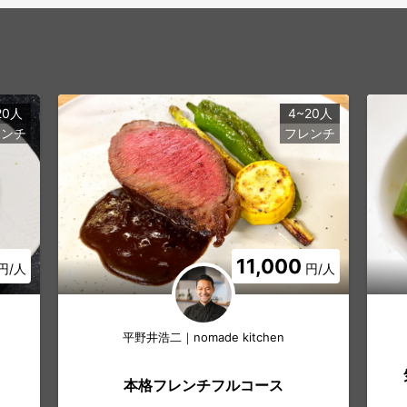
20人
4~20人
レンチ
フレンチ
11,000
円/人
円/人
平野井浩二｜nomade kitchen
本格フレンチフルコース