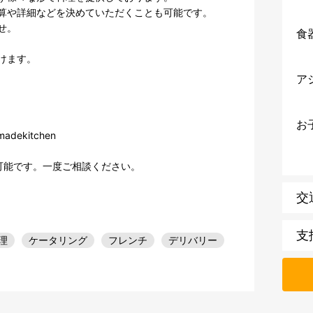
算や詳細などを決めていただくことも可能です。

。

食
ます。

ア
お
madekitchen

可能です。一度ご相談ください。
交
支
理
ケータリング
フレンチ
デリバリー