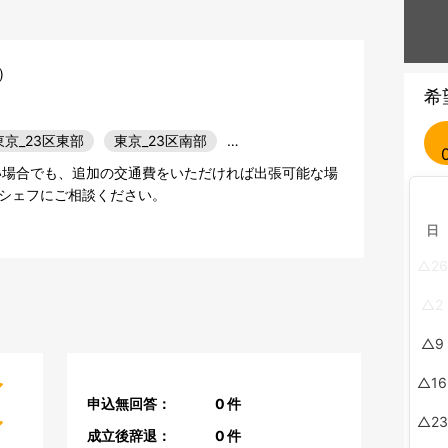
)
希
東京_23区東部
東京_23区南部
…
い場合でも、追加の交通費をいただければ出張可能な場
シェフにご相談ください。
日
26
2
9
16
申込無回答：
0
件
23
成立後辞退：
0
件