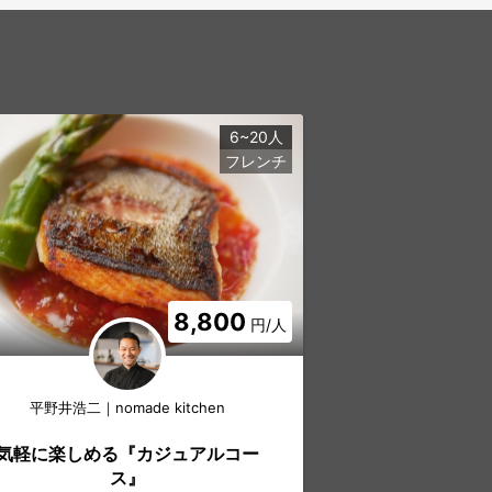
6~20人
フレンチ
8,800
円/人
平野井浩二｜nomade kitchen
平野井浩二｜nom
気軽に楽しめる『カジュアルコー
カスタマ
ス』