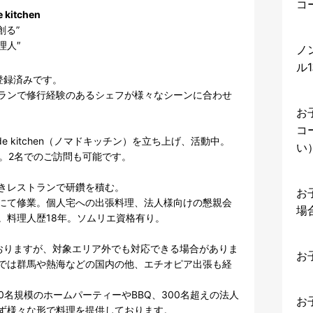
コ
itchen
る”

理人″
ノ
ル
録済みです。

ランで修行経験のあるシェフが様々なシーンに合わせ
お
コ
e kitchen（ノマドキッチン）を立ち上げ、活動中。

い
。2名でのご訪問も可能です。

きレストランで研鑽を積む。

お
にて修業。個人宅への出張料理、法人様向けの懇親会
場
料理人歴18年。ソムリエ資格有り。

おりますが、対象エリア外でも対応できる場合がありま
お
では群馬や熱海などの国内の他、エチオピア出張も経
0名規模のホームパーティーやBBQ、300名超えの法人
お
ず様々な形で料理を提供しております。
