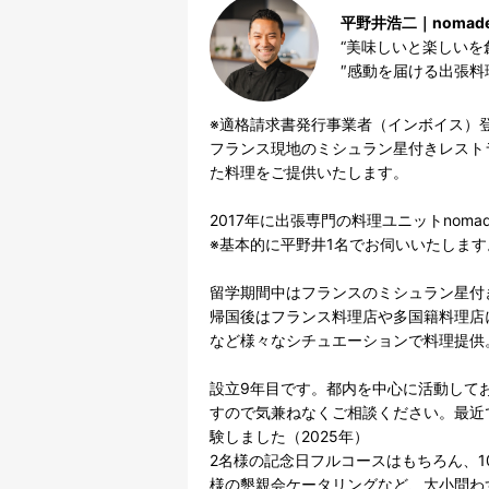
平野井浩二｜nomade k
“美味しいと楽しいを創
″感動を届ける出張料
※適格請求書発行事業者（インボイス）登
フランス現地のミシュラン星付きレスト
た料理をご提供いたします。

2017年に出張専門の料理ユニットnomad
※基本的に平野井1名でお伺いいたします
留学期間中はフランスのミシュラン星付
帰国後はフランス料理店や多国籍料理店
など様々なシチュエーションで料理提供。
設立9年目です。都内を中心に活動して
すので気兼ねなくご相談ください。最近
験しました（2025年）

2名様の記念日フルコースはもちろん、1
様の懇親会ケータリングなど、大小問わ