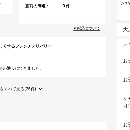
3
直前の辞退：
0
件
※表記について
大
オ
しくするフレンチデリバリー
お
その通りにできました。
お
をすべて見る(25件)
シ
可
お