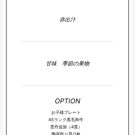
赤出汁
甘味 季節の果物
OPTION
お子様プレート
A5ランク黒毛和牛
雲丹追加（4貫）
陶器取り皿/1枚