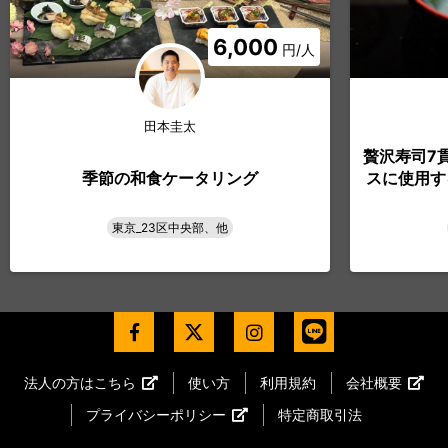
6,000
円/人
田本圭太
贅沢寿司7
季節の和食ケータリング
スに使用す
東京_23区中央部、他
法人の方はこちら
使い方
利用規約
会社概要
プライバシーポリシー
特定商取引法