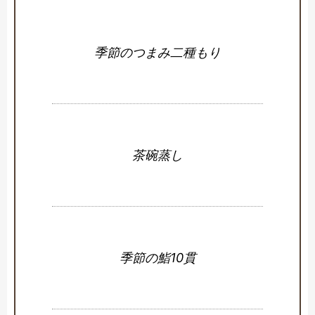
季節のつまみ二種もり
茶碗蒸し
季節の鮨10貫