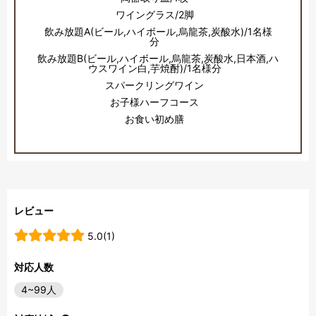
ワイングラス/2脚
飲み放題A(ビール,ハイボール,烏龍茶,炭酸水)/1名様
分
飲み放題B(ビール,ハイボール,烏龍茶,炭酸水,日本酒,ハ
ウスワイン白,芋焼酎)/1名様分
スパークリングワイン
お子様ハーフコース
お食い初め膳
レビュー
5.0(1)
対応人数
4~99人