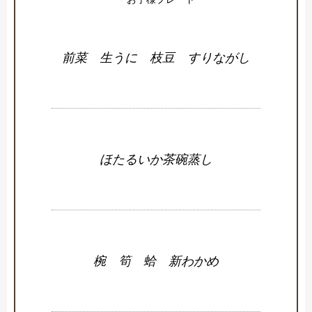
前菜 生うに 枝豆 すりながし
ほたるいか茶碗蒸し
椀 筍 蛤 新わかめ