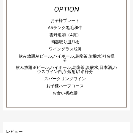
OPTION
お子様プレート
A5ランク黒毛和牛
雲丹追加（4貫）
陶器取り皿/1枚
ワイングラス/2脚
飲み放題A(ビール,ハイボール,烏龍茶,炭酸水)/1名様
分
飲み放題B(ビール,ハイボール,烏龍茶,炭酸水,日本酒,ハ
ウスワイン白,芋焼酎)/1名様分
スパークリングワイン
お子様ハーフコース
お食い初め膳
レビュー