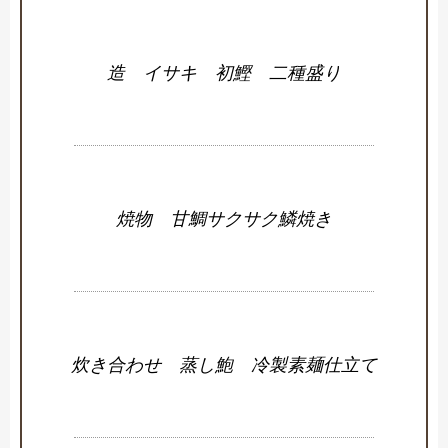
造 イサキ 初鰹 二種盛り
焼物 甘鯛サクサク鱗焼き
炊き合わせ 蒸し鮑 冷製素麺仕立て