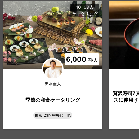
10~99人
ケータリング
6,000
円/人
田本圭太
贅沢寿司7
季節の和食ケータリング
スに使用す
東京_23区中央部、他