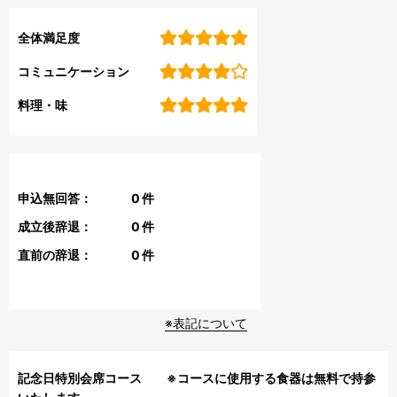
全体満足度
コミュニケーション
料理・味
申込無回答：
0
件
成立後辞退：
0
件
直前の辞退：
0
件
※表記について
記念日特別会席コース ※コースに使用する食器は無料で持参