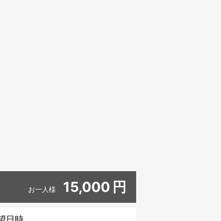
15,000
円
お一人様
望日時