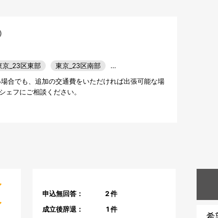
)
東京_23区東部
東京_23区南部
…
い場合でも、追加の交通費をいただければ出張可能な場
シェフにご相談ください。
申込無回答：
2
件
成立後辞退：
1
件
希