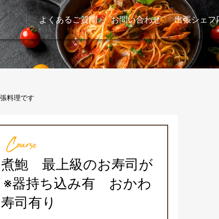
よくあるご質問
お問い合わせ
出張シェフ
張料理です
Course
物煮鮑 最上級のお寿司が
 ※器持ち込み有 おかわ
り寿司有り