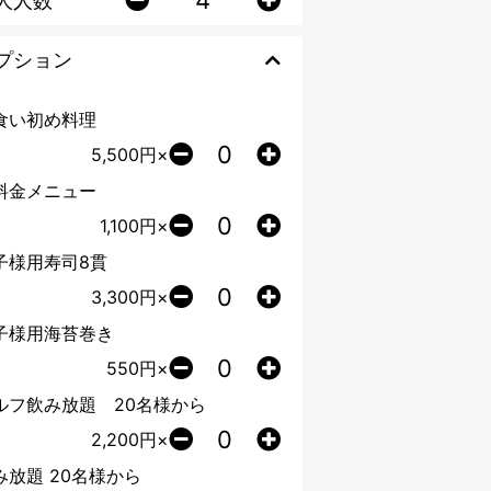
人人数
プション
食い初め料理
5,500
円×
料金メニュー
1,100
円×
子様用寿司8貫
3,300
円×
子様用海苔巻き
550
円×
ルフ飲み放題 20名様から
2,200
円×
み放題 20名様から