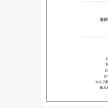
海鮮
お
お
セルフ飲
飲み