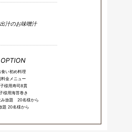
出汁のお味噌汁
OPTION
お食い初め料理
別料金メニュー
子様用寿司8貫
子様用海苔巻き
み放題 20名様から
放題 20名様から