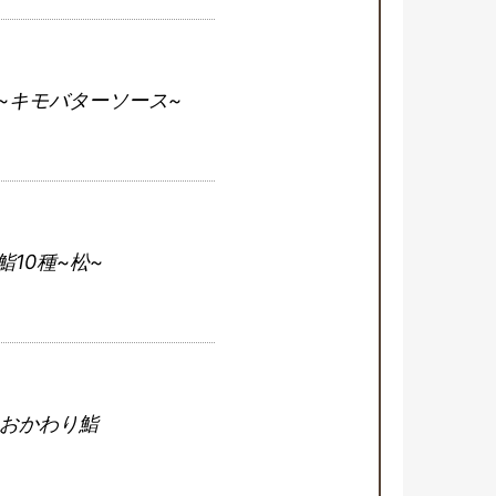
~キモバターソース~
鮨10種~松~
おかわり鮨