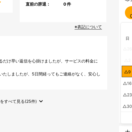
直前の辞退：
0
件
※表記について
日
26
2
るだけ早い返信を心掛けましたが、サービスの料金に
9
いたしましたが、5日間経ってもご連絡がなく、安心し
16
23
をすべて見る(25件)
3