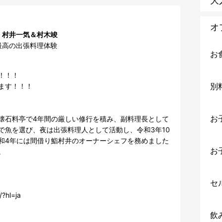
大
オ
 村井一気＆村木竣
最高の出張料理体験
お
！！

別
す！！！

お
懐石料亭で4年間の厳しい修行を積み、副料理長として
で魚を選び、夜は出張料理人として活動し、令和3年10
和4年には間借り鮨村井のオーナーシェフを務めました
お


セ
?hl=ja

飲