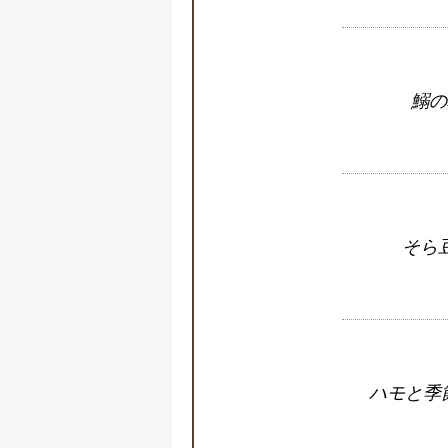
鰯の
そら
ハモと季節