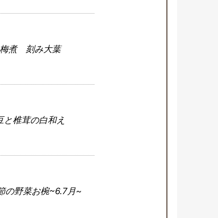
梅煮 刻み大葉
豆と椎茸の白和え
の野菜お椀~6.7月~