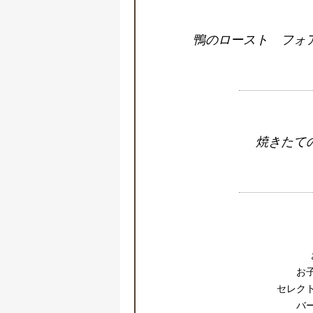
鴨のロースト フォ
焼きたて
お
セレク
バ