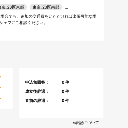
東京_23区東部
東京_23区南部
…
い場合でも、追加の交通費をいただければ出張可能な場
シェフにご相談ください。
申込無回答：
0
件
成立後辞退：
0
件
直前の辞退：
0
件
※表記について