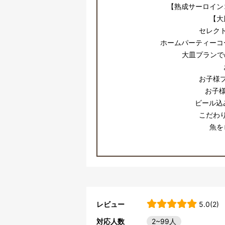
【熟成サーロイン
【大
セレク
ホームパーティーコ
大皿プランで
お子様
お子様
ビール込
こだわ
魚を
レビュー
5.0(2)
対応人数
2~99人