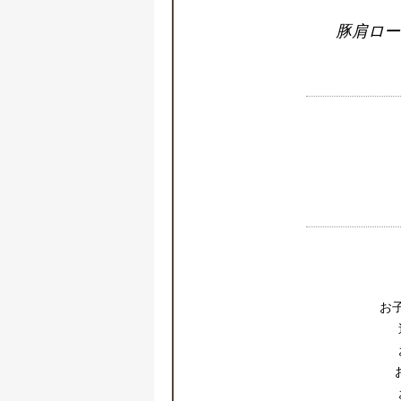
豚肩ロー
お