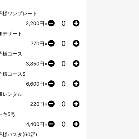
子様ワンプレート
2,200
円×
加デザート
770
円×
子様コース
3,850
円×
子様コースS
6,600
円×
皿レンタル
220
円×
ーキ5号
4,400
円×
子様パスタ(60㌘)