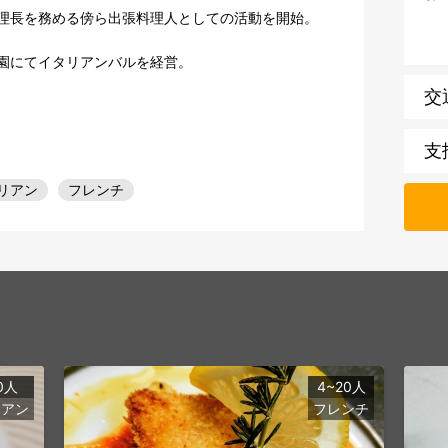
理長を務める傍ら出張料理人としての活動を開始。

園にてイタリアンバルを経営。

交
支
リアン
フレンチ
0人
4~20人
リアン
フレンチ