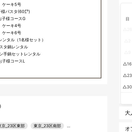
ケーキ5号
様パスタ(60㌘)
お子様コースG
日
ケーキ4号
26
ケーキ6号
レンタル（1名様セット）
2
スタ鍋レンタル
9
ン手鍋セットレンタル
お子様コースL
16
23
3
)
大
東京_23区東部
東京_23区南部
…
オ