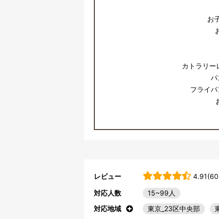
お子
カトラリー
パ
フライパ
レビュー
4.91(60
対応人数
15~99人
対応地域
東京_23区中央部