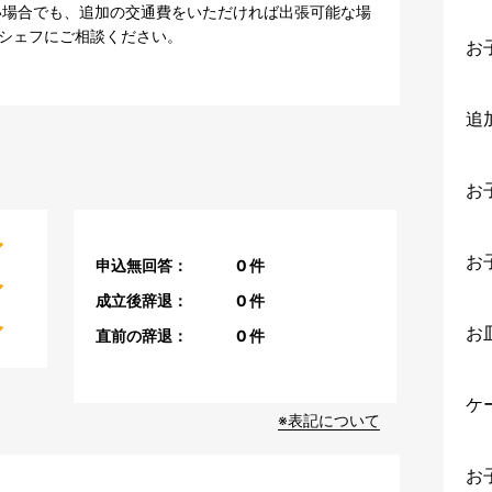
い場合でも、追加の交通費をいただければ出張可能な場
シェフにご相談ください。
お
追
お
お
申込無回答：
0
件
成立後辞退：
0
件
お
直前の辞退：
0
件
ケ
※表記について
お