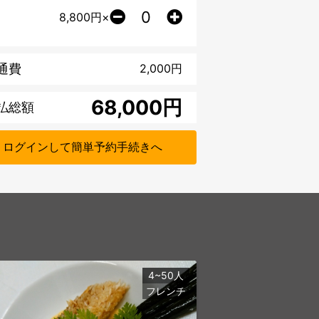
8,800
円×
通費
2,000
円
円
払総額
ログインして簡単予約手続きへ
4~50人
フレンチ