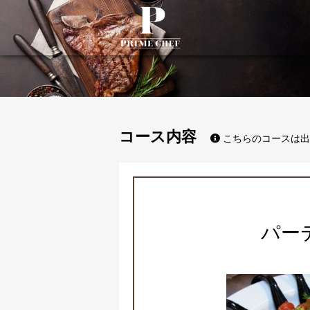
PrimeChef
コース内容
こちらのコースは出
パー