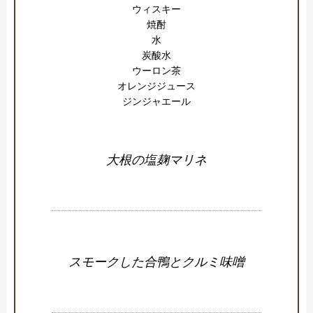
ウィスキー

焼酎

水

炭酸水

ウーロン茶

オレンジジュース

ジンジャエール
大根の塩麹マリネ
スモークした合鴨とクルミ味噌