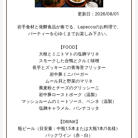
更新日：2026/08/01
岩手食材と発酵食品が奏でる、Lapeccoのお料理で、

パーティーを心ゆくまでお楽しみ下さい。

【FOOD】

大根とミニトマトの塩麹マリネ

スモークした合鴨とクルミ味噌

長芋とズッキーニの青海苔フリッター

岩中豚ミニバーガー

ムール貝と野菜のマリネ

蕎麦粉とチーズのグリッシーニ

岩中豚ローストポーク（温製）

マッシュルームのミートソース、ペンネ（温製）

塩麹キャラメル、パンナコッタ

【DRINK】

瓶ビール（目安量：中瓶1.5本または大瓶1本/1名様）

パックワイン（赤・白）
