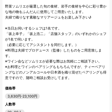
野菜ソムリエが厳選した旬の食材、岩手の食材を中心に彩り豊か
な地の物をふんだんに使用してご用意いたします。

夫婦で織りなす素敵なマリアージュをお楽しみ下さい♪

※当日お伺いするシェフは1名です。

「坂上幸子」「坂上浩二」「店舗スタッフ」のいずれかのシェフ
が1名で伺います。

（必要に応じてアシスタントを同行します。）

※料理は夫婦でプロデュース（監修）したものをご用意致しま
す。

※ワイン会などソムリエが必要な際はお気軽にご相談下さい。

※お料理とワインのペアリングももちろんですが、ティーペアリ
ングなどのノンアルコールや日本酒を織り混ぜたペアリングも得
価格帯
3,630円-23,100円
人数帯