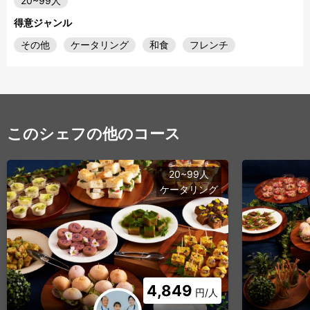
20~99人
得意ジャンル
その他
ケータリング
和食
フレンチ
このシェフの他のコース
20~99人
ケータリング
4,849
円/人