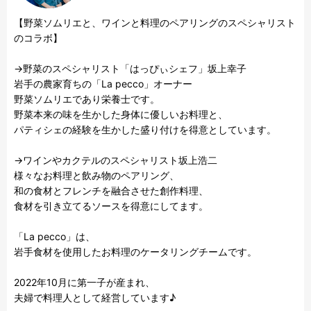
【野菜ソムリエと、ワインと料理のペアリングのスペシャリスト
のコラボ】

→野菜のスペシャリスト「はっぴぃシェフ」坂上幸子

岩手の農家育ちの「La pecco」オーナー

野菜ソムリエであり栄養士です。

野菜本来の味を生かした身体に優しいお料理と、

パティシェの経験を生かした盛り付けを得意としています。

→ワインやカクテルのスペシャリスト坂上浩二

様々なお料理と飲み物のペアリング、

和の食材とフレンチを融合させた創作料理、

食材を引き立てるソースを得意にしてます。

「La pecco」は、

岩手食材を使用したお料理のケータリングチームです。

2022年10月に第一子が産まれ、

夫婦で料理人として経営しています♪
