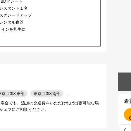
BDプレート
シスタント１名
スグレードアップ
レンタル食器
メインを和牛に
東京_23区東部
東京_23区南部
…
希
い場合でも、追加の交通費をいただければ出張可能な場
シェフにご相談ください。