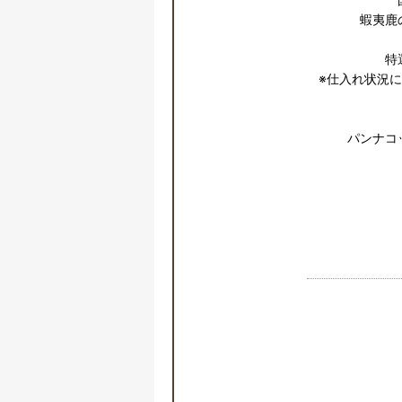
蝦夷鹿
特
※仕入れ状況に