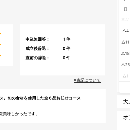
日
27
4
申込無回答：
1
件
11
成立後辞退：
0
件
18
直前の辞退：
0
件
25
1
※表記について
ース』旬の食材を使用した全６品お任せコース
大
変美味しかったです。
オ