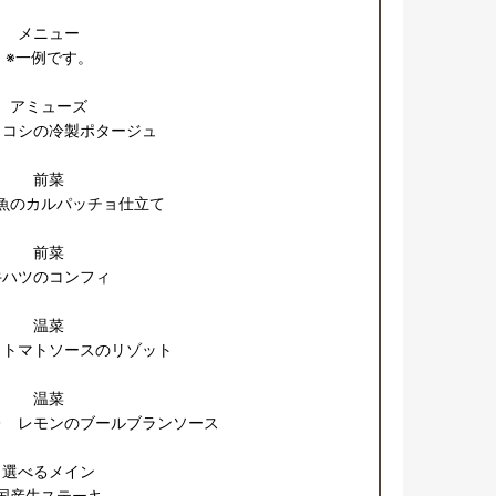
メニュー

※一例です。

アミューズ

コシの冷製ポタージュ

前菜

魚のカルパッチョ仕立て

前菜

牛ハツのコンフィ

温菜

トマトソースのリゾット

温菜

　レモンのブールブランソース

選べるメイン

国産牛ステーキ
