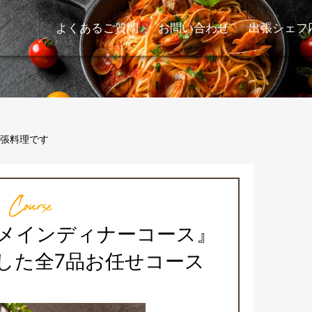
よくあるご質問
お問い合わせ
出張シェフ
張料理です
Course
るメインディナーコース』
した全7品お任せコース