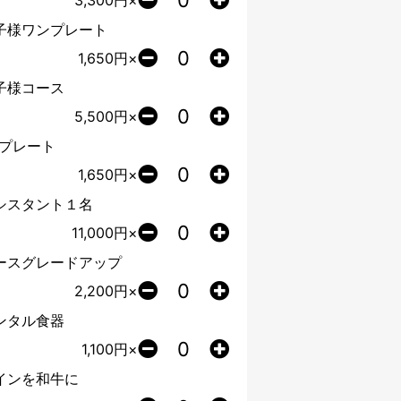
3,300
円×
子様ワンプレート
1,650
円×
子様コース
5,500
円×
Dプレート
1,650
円×
シスタント１名
11,000
円×
ースグレードアップ
2,200
円×
ンタル食器
1,100
円×
インを和牛に