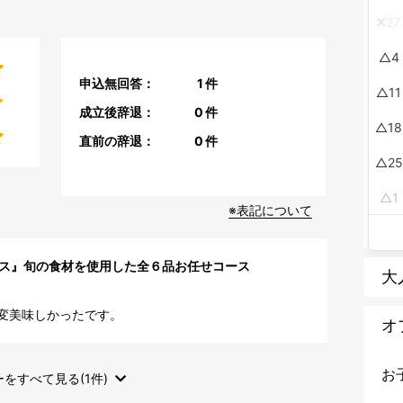
27
4
申込無回答：
1
件
11
成立後辞退：
0
件
18
直前の辞退：
0
件
25
1
※表記について
ース』旬の食材を使用した全６品お任せコース
大
変美味しかったです。
オ
お
をすべて見る(1件)