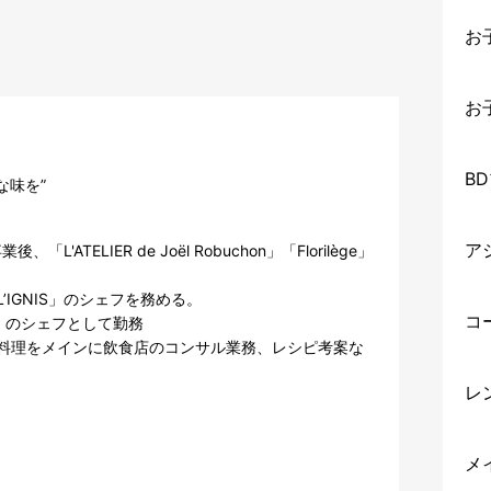
お
お
B
な味を”
ア
ATELIER de Joël Robuchon」「Florilège」
IGNIS」のシェフを務める。

コ
」のシェフとして勤務

料理をメインに飲食店のコンサル業務、レシピ考案な
レ
メ