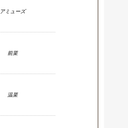
アミューズ
前菜
温菜