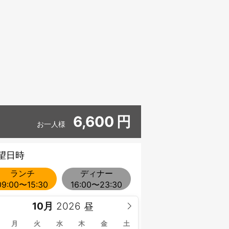
6,600
円
お一人様
望日時
ランチ
ディナー
09:00〜15:30
16:00〜23:30
10月
月
火
水
木
金
土