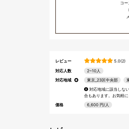
コー
レビュー
5.0(2)
対応人数
2~10人
対応地域
東京_23区中央部
対応地域に該当しな
合もあります。お気軽に
価格
6,600
円/人