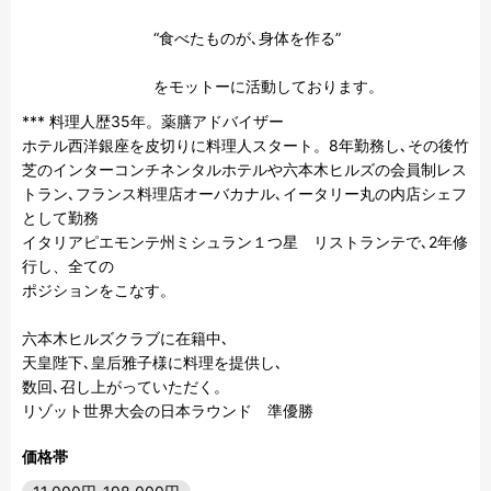
“食べたものが､身体を作る” 

をモットーに活動しております。
*** 料理人歴35年。薬膳アドバイザー

ホテル西洋銀座を皮切りに料理人スタート。8年勤務し､その後竹
芝のインターコンチネンタルホテルや六本木ヒルズの会員制レス
トラン､フランス料理店オーバカナル､イータリー丸の内店シェフ
として勤務

イタリアピエモンテ州ミシュラン１つ星　リストランテで､2年修
行し、全ての

ポジションをこなす。

六本木ヒルズクラブに在籍中､

天皇陛下､皇后雅子様に料理を提供し､

数回､召し上がっていただく。

リゾット世界大会の日本ラウンド　準優勝
価格帯