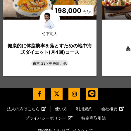
198,000
円/人
竹下明人
健康的に体脂肪率を落とすための地中海
薬
式ダイエット(月4回)コース
東京_23区中央部、他
法人の方はこちら
使い方
利用規約
会社概要
プライバシーポリシー
特定商取引法
©PRIME CHEF(プライムシェフ)