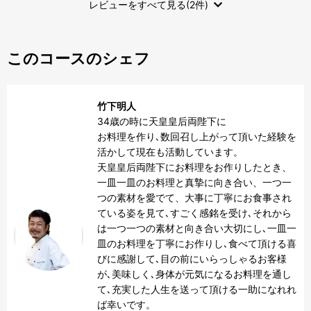
レビューをすべて見る(2件)
このコースのシェフ
竹下明人
34歳の時に天皇皇后両陛下に

お料理を作り､数回召し上がって頂いた経験を
活かして現在も活動しています。

天皇皇后両陛下にお料理をお作りしたとき、
一皿一皿のお料理と真摯に向き合い、一つ一
つの素材を愛でて、大事に丁寧にお食事され
ている姿を見て､すごく感銘を受け､それから
は一つ一つの素材と向き合い大切にし､一皿一
皿のお料理を丁寧にお作りし､食べて頂ける喜
びに感謝して､目の前にいらっしゃるお客様
が､美味しく､身体が元気になるお料理を通し
て､充実した人生を送って頂ける一助になれれ
ば幸いです。
