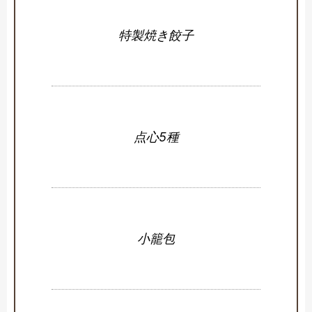
特製焼き餃子
点心5種
小籠包