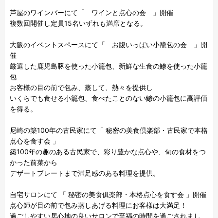
芦屋のワインバーにて「　ワインと点心の会　」開催

複数回開催し定員15名いずれも満席となる。

大阪のイベントスペースにて「　お腹いっぱい小籠包の会　」開
催

厳選した鹿児島豚を使った小籠包、新鮮な生食の鯵を使った小籠
包

お客様の目の前で包み、蒸して、熱々を提供し

いくらでも食せる小籠包、食べたことのない鯵の小籠包に高評価
を得る。

尼崎の築100年の古民家にて「 秘密の美食倶楽部・古民家で本格
点心を食す会 」

築100年の趣のある古民家で、彩り豊かな点心や、旬の食材をつ
かった前菜から

デザートプレートまで満足感のある料理を提供。

自宅サロンにて 「 秘密の美食俱楽部・本格点心を食す会 」開催

点心師が目の前で包み蒸しあげる料理にお客様は大満足！

過ごしやすい居心地の良いサロンで至福の時間を過ごされまし