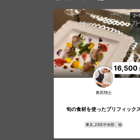
2~
フ
16,500
奥田翔士
旬の食材を使ったプリフィック
東京_23区中央部、他