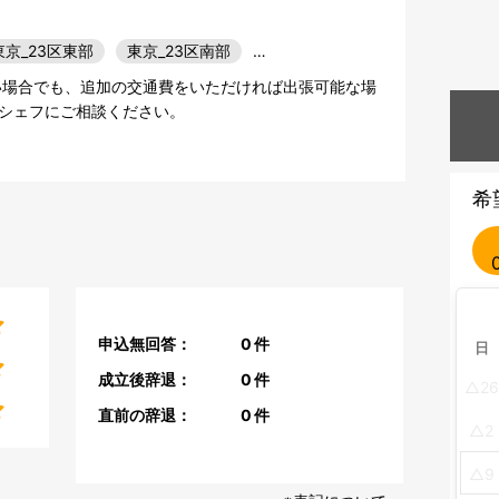
東京_23区東部
東京_23区南部
…
い場合でも、追加の交通費をいただければ出張可能な場
シェフにご相談ください。
希
申込無回答：
0
件
日
成立後辞退：
0
件
26
直前の辞退：
0
件
2
9