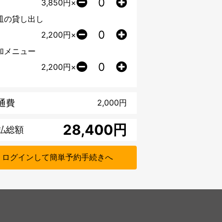
3,850
円×
皿の貸し出し
2,200
円×
加メニュー
2,200
円×
通費
2,000
円
円
払総額
ログインして簡単予約手続きへ