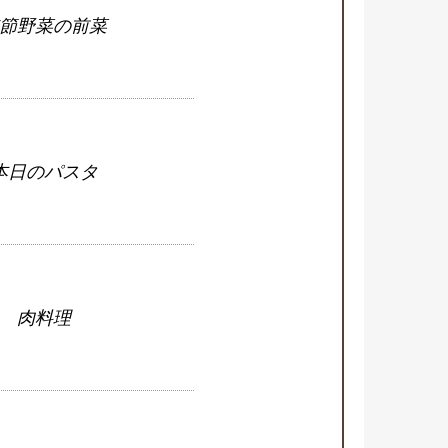
節野菜の前菜
本日のパスタ
肉料理