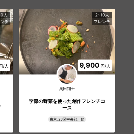
10人
2~10人
レンチ
フレンチ
9,900
円/人
円/人
奥田翔士
季節の野菜を使った創作フレンチコ
ス
ース
東京_23区中央部、他