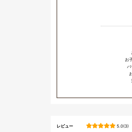
お
バ
レビュー
5.0(3)