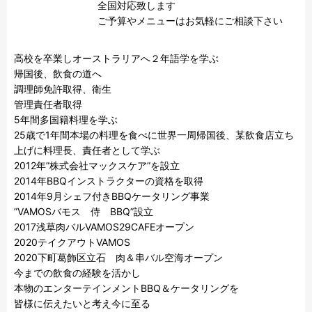
全国対応致します

ご予算やメニューはお気軽にご相談下さい

高校を卒業しオーストラリアへ２年語学を学ぶ

帰国後、飲食の道へ

調理師免許取得、衛生

管理責任者取得

5年間多国籍料理を学ぶ

25歳で1年間本場の料理を食べに世界一周帰国後、某飲食店立ち
上げに料理長、責任者として学ぶ

2012年”株式会社マックスケア”を設立

2014年BBQインストラクターの資格を取得

2014年9月シェフ付きBBQケータリング事業

”VAMOSバモス　侍　BBQ”設立

2017浅草肉バルVAMOS29CAFEオープン

2020テイクアウトVAMOS

2020下町葛飾区立石　肉＆串バル空海オープン

今までの飲食の経験を活かし

本物のエンターテインメントBBQ＆ケータリングを

皆様に伝えたいと考え今に至る
