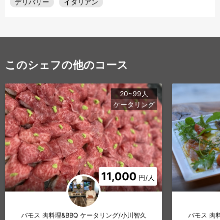
デリバリー
イタリアン
このシェフの他のコース
20~99人
ケータリング
11,000
円/人
バモス 肉料理&BBQ ケータリング/小川智久
バモス 肉