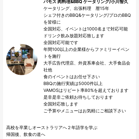
バモス 肉料理&BBQ ケータリング/小川智久
ケータリング、出張料理　暦15年

シェフ付きのBBQ&ケータリング/プロのBBQ
を皆様に

全国対応、イベントは1000名まで対応可能　

ドリンク飲み放題対応致します

全国対応可能です

年間100以上の企業様からファミリーイベン
トを施行

大手広告代理店、外資系車会社、大手食品会
社他

食のイベントはお任せ下さい

BBQの施行実績は5000件以上

VAMOSはリピート率80%を超えております

是非是非ご依頼お待ちしております

全国対応致します

ご予算やメニューはお気軽にご相談下さい

高校を卒業しオーストラリアへ２年語学を学ぶ

帰国後、飲食の道へ
