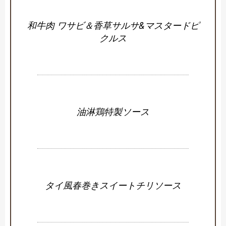
和牛肉 ワサビ＆香草サルサ&マスタードピ
クルス
油淋鶏特製ソース
タイ風春巻きスイートチリソース