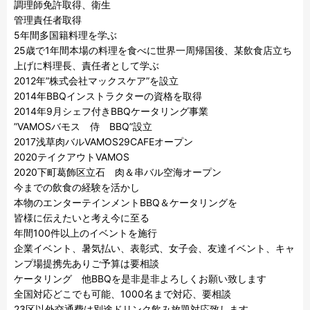
調理師免許取得、衛生

管理責任者取得

5年間多国籍料理を学ぶ

25歳で1年間本場の料理を食べに世界一周帰国後、某飲食店立ち
上げに料理長、責任者として学ぶ

2012年”株式会社マックスケア”を設立

2014年BBQインストラクターの資格を取得

2014年9月シェフ付きBBQケータリング事業

”VAMOSバモス　侍　BBQ”設立

2017浅草肉バルVAMOS29CAFEオープン

2020テイクアウトVAMOS

2020下町葛飾区立石　肉＆串バル空海オープン

今までの飲食の経験を活かし

本物のエンターテインメントBBQ＆ケータリングを

皆様に伝えたいと考え今に至る

年間100件以上のイベントを施行

企業イベント、暑気払い、表彰式、女子会、友達イベント、キャ
ンプ場提携先ありご予算は要相談

ケータリング　他BBQを是非是非よろしくお願い致します

全国対応どこでも可能、1000名まで対応、要相談

23区以外交通費は別途ドリンク飲み放題対応致します
