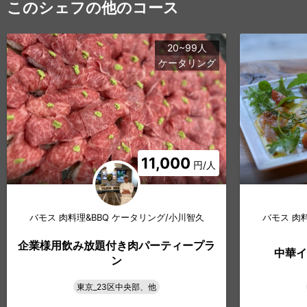
このシェフの他のコース
20~99人
ケータリング
11,000
円/人
バモス 肉料理&BBQ ケータリング/小川智久
バモス 肉
企業様用飲み放題付き肉パーティープラ
中華イ
ン
東京_23区中央部、他