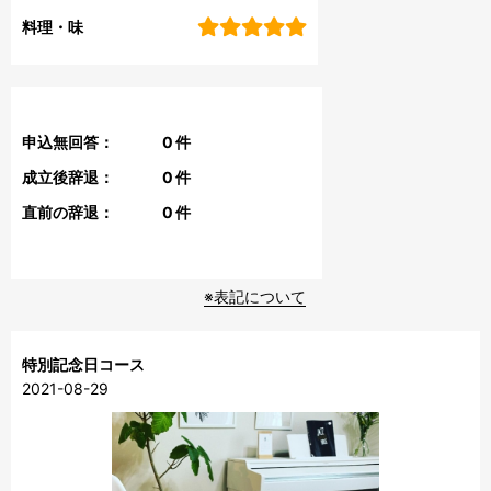
料理・味
申込無回答：
0
件
成立後辞退：
0
件
直前の辞退：
0
件
※表記について
特別記念日コース
2021-08-29