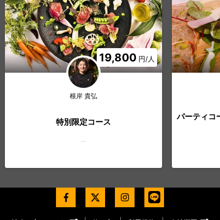
19,800
円/人
根岸 貴弘
パーティコ
特別限定コース