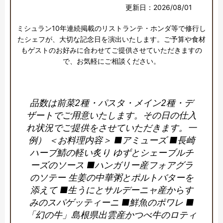
更新日：2026/08/01
ミシュラン10年連続掲載のリストランテ・ホンダ等で修行し
たシェフが、大切な記念日を演出いたします。ご予算や食材
もゲストのお好みに合わせてご提供させていただきますの
で、お気軽にご相談ください。
品数は前菜2種・パスタ・メイン2種・デ
ザートでご用意いたします。その日の仕入
れ状況でご提供をさせていただきます。一
例） ＜お料理内容＞ ■アミューズ ■長崎
ハーブ鯖の軽い炙り ゆずとシェーブルチ
ーズのソース ■ハンガリー産フォアグラ
のソテー 生姜の中華粥とポルトバターを
添えて ■生うにとサルデーニャ産からす
みのスパゲッティーニ ■鮮魚のポワレ ■
「幻の牛」島根県出雲産かつべ牛のロティ