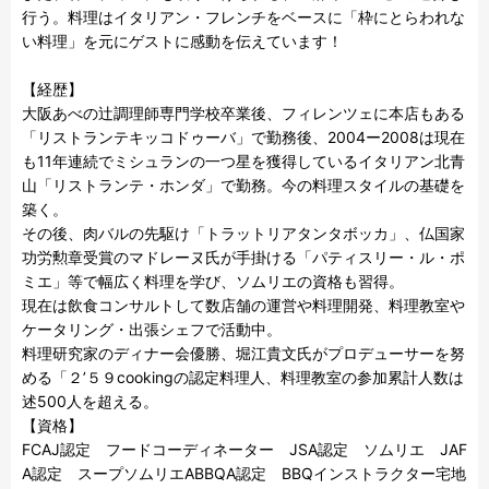
行う。料理はイタリアン・フレンチをベースに「枠にとらわれな
い料理」を元にゲストに感動を伝えています！

【経歴】

大阪あべの辻調理師専門学校卒業後、フィレンツェに本店もある
「リストランテキッコドゥーバ」で勤務後、2004ー2008は現在
も11年連続でミシュランの一つ星を獲得しているイタリアン北青
山「リストランテ・ホンダ」で勤務。今の料理スタイルの基礎を
築く。

その後、肉バルの先駆け「トラットリアタンタボッカ」、仏国家
功労勲章受賞のマドレーヌ氏が手掛ける「パティスリー・ル・ポ
ミエ」等で幅広く料理を学び、ソムリエの資格も習得。

現在は飲食コンサルトして数店舗の運営や料理開発、料理教室や
ケータリング・出張シェフで活動中。

料理研究家のディナー会優勝、堀江貴文氏がプロデューサーを努
める「２’５９cookingの認定料理人、料理教室の参加累計人数は
述500人を超える。

【資格】

FCAJ認定　フードコーディネーター　JSA認定　ソムリエ　JAF
A認定　スープソムリエABBQA認定　BBQインストラクター宅地