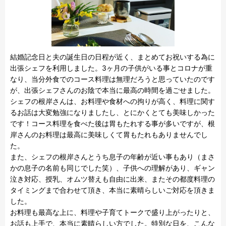
結婚記念日と夫の誕生日の日程が近く、まとめてお祝いする為に
出張シェフを利用しました。3ヶ月の子供がいる事とコロナが重
なり、当分外食でのコース料理は無理だろうと思っていたのです
が、出張シェフさんのお陰で本当に最高の時間を過ごせました。
シェフの根岸さんは、お料理や食材への拘りが高く、料理に関す
るお話は大変勉強になりましたし、とにかくとても美味しかった
です！コース料理を食べた後は胃もたれする事が多いですが、根
岸さんのお料理は最高に美味しくて胃もたれもありませんでし
た。

また、シェフの根岸さんとうち息子の年齢が近い事もあり（まさ
かの息子の名前も同じでした笑）、子供への理解があり、ギャン
泣き対応、授乳、オムツ替えも自由に出来、またその都度料理の
タイミングまで合わせて頂き、本当に素晴らしいご対応を頂きま
した。

お料理も最高な上に、料理や子育てトークで盛り上がったりと、
お話も上手で、本当に素晴らしい方でした。特別な日を、こんな