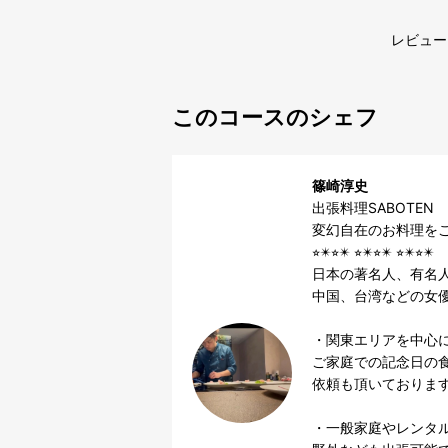
レビュー
このコースのシェフ
篠崎淳史
出張料理SABOTEN

変幻自在のお料理をご
⭐︎✴︎⭐︎✴︎ ⭐︎✴︎⭐︎✴︎ ⭐︎✴︎⭐︎✴︎

日本の著名人、有名人
中国、台湾などの女優
・関東エリアを中心に
ご家庭での記念日の
依頼も頂いております
・一般家庭やレンタル