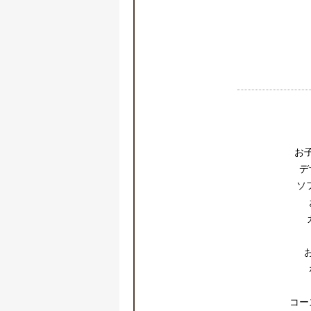
お
デ
ソ
コー