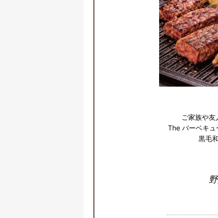
ご家族や友人
The バーベキ
黒毛
野