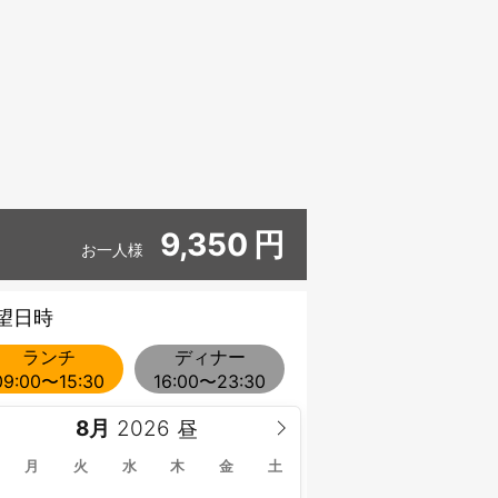
9,350
円
お一人様
望日時
ランチ
ディナー
09:00〜15:30
16:00〜23:30
8月
月
火
水
木
金
土