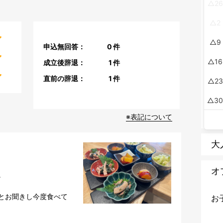
26
2
9
申込無回答：
0
件
16
成立後辞退：
1
件
直前の辞退：
1
件
23
3
※表記について
大
オ


とお聞きし今度食べて
お