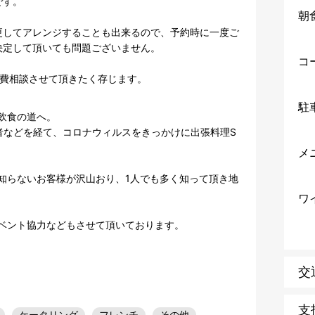
す。

朝
更してアレンジすることも出来るので、予約時に一度ご
定して頂いても問題ございません。

コ
駐
食の道へ。

任者などを経て、コロナウィルスをきっかけに出張料理S
メ
知らないお客様が沢山おり、1人でも多く知って頂き地
ワ
イベント協力などもさせて頂いております。

交
支
ケータリング
フレンチ
その他