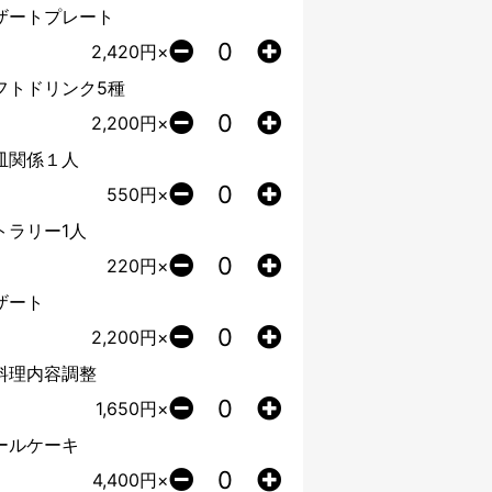
ザートプレート
2,420
円×
フトドリンク5種
2,200
円×
皿関係１人
550
円×
トラリー1人
220
円×
ザート
2,200
円×
料理内容調整
1,650
円×
ールケーキ
4,400
円×