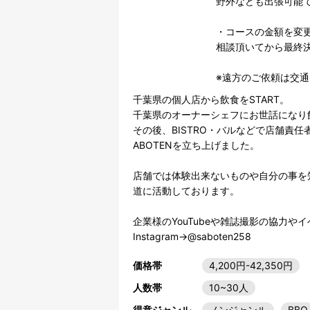
野外なども出張可能で
・コースの金額を変
相談頂いてから最終決
千葉県の個人店から飲食をSTART。

千葉県のオーナーシェフにお世話になり飲
その後、BISTRO・バルなどで店舗責
ABOTENを立ち上げました。

店舗では体験出来ないものや自分の事を
道に活動しております。

企業様のYouTubeや雑誌撮影の協力や
価格帯
4,200円-42,350円
人数帯
10~30人
得意ジャンル
ノンジャンル
BBQ