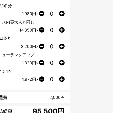
食1名分
1,980
円×
ース内容大人と同じ
14,850
円×
車場代
2,200
円×
ニューランクアップ
1,320
円×
イン1本
4,972
円×
通費
2,000
円
円
払総額