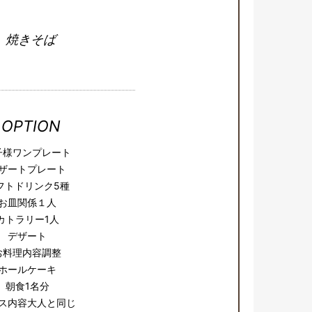
焼きそば
OPTION
子様ワンプレート
ザートプレート
フトドリンク5種
お皿関係１人
カトラリー1人
デザート
お料理内容調整
ホールケーキ
朝食1名分
ス内容大人と同じ