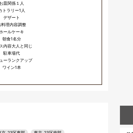
お皿関係１人
カトラリー1人
デザート
お料理内容調整
ホールケーキ
朝食1名分
ス内容大人と同じ
駐車場代
ューランクアップ
ワイン1本
東京_23区東部
東京_23区南部
…