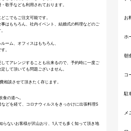
・歌手なども利用されております。

お
どこでもご注文可能です。

食事はもちろん、社内イベント、結婚式の料理などのご
。

ホ
ルーム、オフィスはもちろん、

す。

朝
更してアレンジすることも出来るので、予約時に一度ご
定して頂いても問題ございません。

コ
駐
食の道へ。

任者などを経て、コロナウィルスをきっかけに出張料理S
メ
知らないお客様が沢山おり、1人でも多く知って頂き地