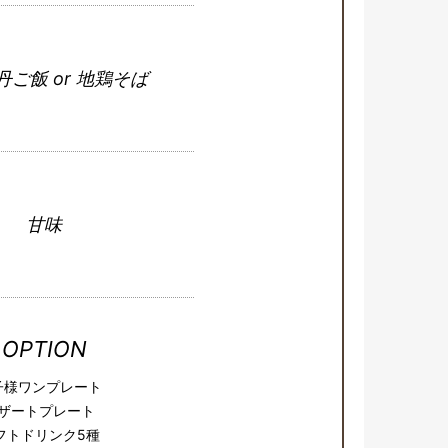
ご飯 or 地鶏そば
甘味
OPTION
子様ワンプレート
ザートプレート
フトドリンク5種