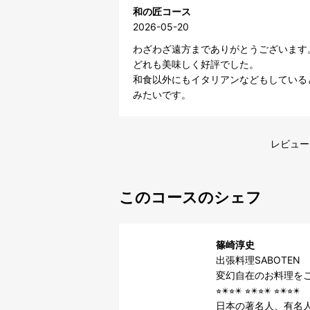
和の匠コース
2026-05-20
わざわざ遠方までありがとうございます。
どれも美味しく好評でした。

和食以外にもイタリアンなどもしている
みたいです。
レビュー
このコースのシェフ
篠崎淳史
出張料理SABOTEN

変幻自在のお料理をご
⭐︎✴︎⭐︎✴︎ ⭐︎✴︎⭐︎✴︎ ⭐︎✴︎⭐︎✴︎

日本の著名人、有名人