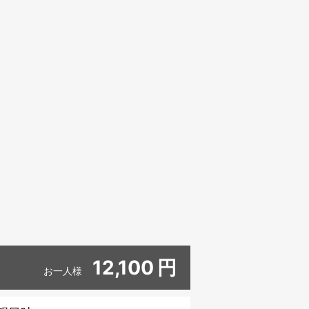
12,100
円
お一人様