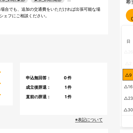
希
い場合でも、追加の交通費をいただければ出張可能な場
シェフにご相談ください。
日
26
2
9
申込無回答：
0
件
16
成立後辞退：
1
件
直前の辞退：
1
件
23
3
※表記について