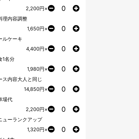
2,200
円×
料理内容調整
1,650
円×
ールケーキ
4,400
円×
食1名分
1,980
円×
ース内容大人と同じ
14,850
円×
車場代
2,200
円×
ニューランクアップ
1,320
円×