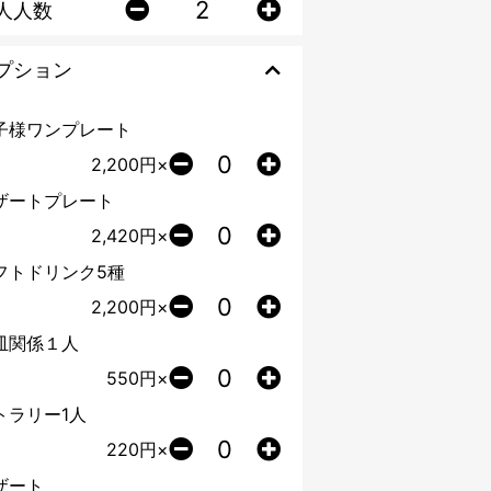
人人数
プション
子様ワンプレート
2,200
円×
ザートプレート
2,420
円×
フトドリンク5種
2,200
円×
皿関係１人
550
円×
トラリー1人
220
円×
ザート