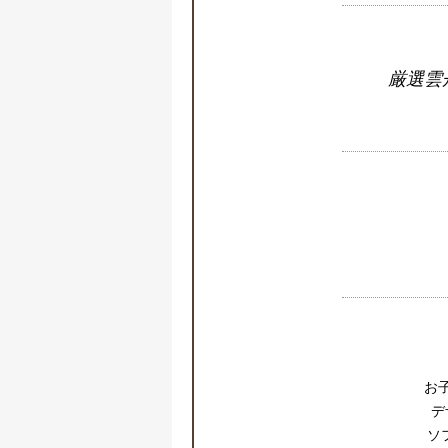
厳選雲丹
お
デ
ソ