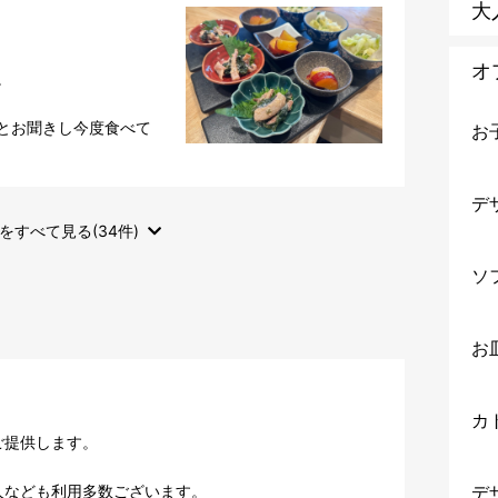
大
オ


とお聞きし今度食べて
お
デ
をすべて見る(34件)
ソ
お
カ
提供します。

なども利用多数ございます。

デ