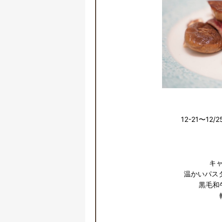
12-21〜1
キャ
温かいパスタ
黒毛和