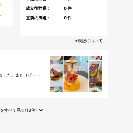
成立後辞退：
0
件
直前の辞退：
0
件
※表記について
ました。またリピート
をすべて見る(18件)