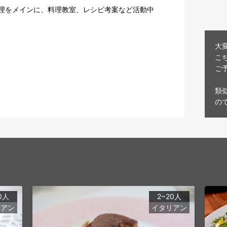
理をメインに、料理教室、レシピ考案など活動中

大
こ
ご
類
の
0人
2~20人
リアン
イタリアン