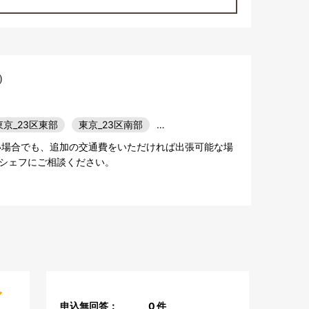
)
東京_23区東部
東京_23区南部
…
い場合でも、追加の交通費をいただければ出張可能な場
シェフにご相談ください。
申込無回答：
0
件