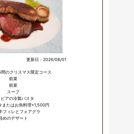
更新日：2026/08/01
2/25間のクリスマス限定コース

前菜

前菜

スープ

ビアの冷製パスタ

またはお魚料理+1,500円

牛フィレとフォアグラ

軽めのデザート