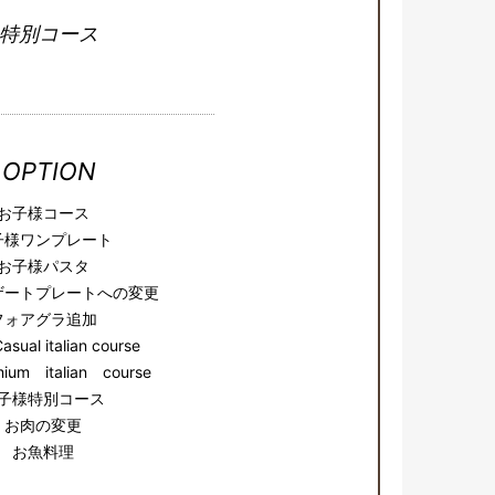
特別コース
OPTION
お子様コース
子様ワンプレート
お子様パスタ
ザートプレートへの変更
フォアグラ追加
ual italian course
um italian course
子様特別コース
お肉の変更
お魚料理