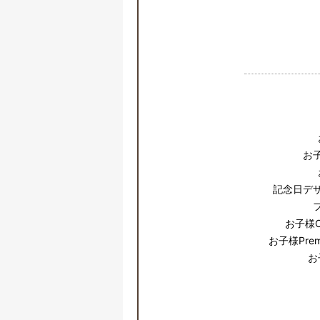
お
記念日デ
お子様Cas
お子様Premi
お