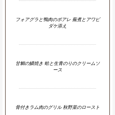
フォアグラと鴨肉のポアレ 蕪煮とアワビ
ダケ添え
甘鯛の鱗焼き 蛤と生青のりのクリームソ
ース
骨付きラム肉のグリル 秋野菜のロースト