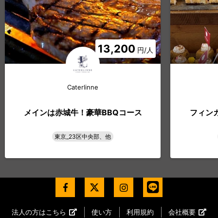
13,200
円/人
Caterlinne
メインは赤城牛！豪華BBQコース
フィン
東京_23区中央部、他
法人の方はこちら
使い方
利用規約
会社概要