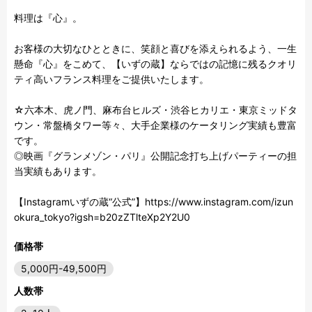
料理は『心』。

お客様の大切なひとときに、笑顔と喜びを添えられるよう、一生
懸命『心』をこめて、【いずの蔵】ならではの記憶に残るクオリ
ティ高いフランス料理をご提供いたします。

☆六本木、虎ノ門、麻布台ヒルズ・渋谷ヒカリエ・東京ミッドタ
ウン・常盤橋タワー等々、大手企業様のケータリング実績も豊富
です。

◎映画『グランメゾン・パリ』公開記念打ち上げパーティーの担
当実績もあります。

【Instagramいずの蔵“公式”】https://www.instagram.com/izun
okura_tokyo?igsh=b20zZTlteXp2Y2U0
価格帯
5,000円-49,500円
人数帯