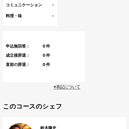
-
コミュニケーション
-
料理・味
申込無回答：
0
件
成立後辞退：
0
件
直前の辞退：
0
件
※表記について
このコースのシェフ
鈴木隆史