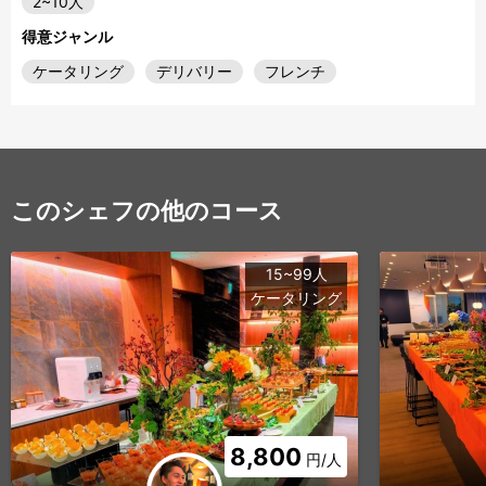
2~10人
得意ジャンル
ケータリング
デリバリー
フレンチ
このシェフの他のコース
15~99人
ケータリング
8,800
円/人