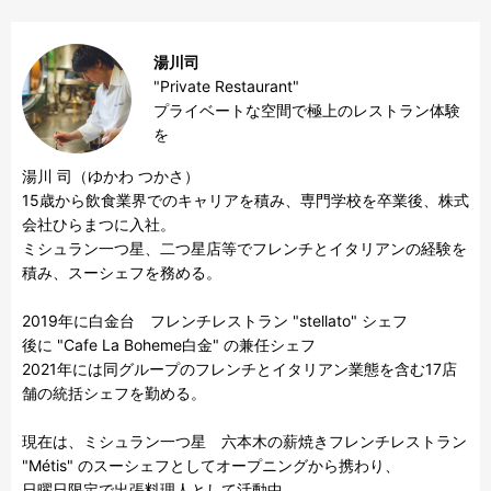
湯川司
"Private Restaurant"

プライベートな空間で極上のレストラン体験
を
湯川 司（ゆかわ つかさ）

15歳から飲食業界でのキャリアを積み、専門学校を卒業後、株式
会社ひらまつに入社。

ミシュラン一つ星、二つ星店等でフレンチとイタリアンの経験を
積み、スーシェフを務める。

2019年に白金台　フレンチレストラン "stellato" シェフ

後に "Cafe La Boheme白金" の兼任シェフ

2021年には同グループのフレンチとイタリアン業態を含む17店
舗の統括シェフを勤める。

現在は、ミシュラン一つ星　六本木の薪焼きフレンチレストラン 
"Métis" のスーシェフとしてオープニングから携わり、

日曜日限定で出張料理人として活動中。
