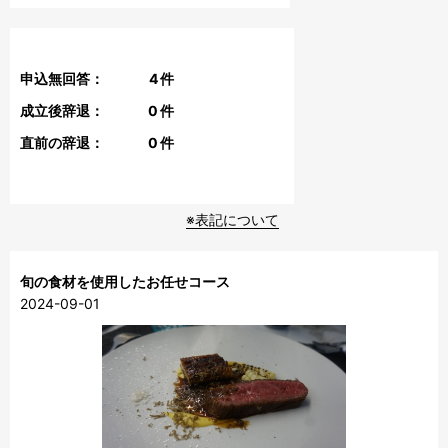
申込無回答：
4
件
成立後辞退：
0
件
直前の辞退：
0
件
※表記について
旬の食材を使用したお任せコース
2024-09-01