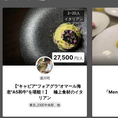
2~20人
イタリアン
27,500
円/人
湯川司
【"キャビア"フォアグラ"オマール海
老"A5和牛"を堪能！】 極上食材のイタ
「Menu
リアン
東京_23区中央部、他