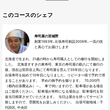
このコースのシェフ
寿司屋の宮城野
創業1983年､出張寿司創設2006年､一流の技
と真心でお届けします
北海道で生まれ、21歳の時から寿司職人としての修行を開始しま
した。  北海道すすきの東寿司、東京の寿司屋の勘八にて修行の
後、現在は世田谷上馬にて寿司屋を営んで35年目になります。  
出張寿司を始めて10年目になりました。リピーター様で予約で埋
まることがあります。  早めの御予約を賜ります。  70,000円
（都内出張費込み）～。  車で伺いますので、駐車場がある場合
はご提供ください。  駐車場が有料になる場合は、駐車場代を別
途当日精算させていただきます。  当日は屋台を持ってサービス
致しますので、雰囲気をお楽しみください。  出張可能地域：千
代田区, 中央区