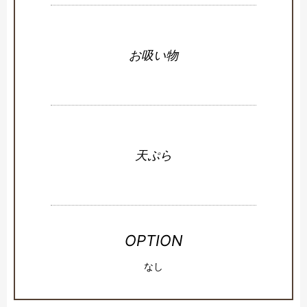
お吸い物
天ぷら
OPTION
なし