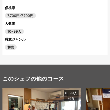
価格帯
7,700円-7,700円
人数帯
10~99人
得意ジャンル
和食
このシェフの他のコース
6~99人
和食