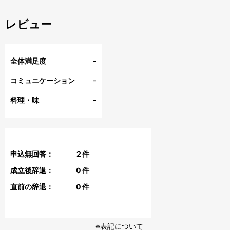
レビュー
-
全体満足度
-
コミュニケーション
-
料理・味
申込無回答：
2
件
成立後辞退：
0
件
直前の辞退：
0
件
※表記について