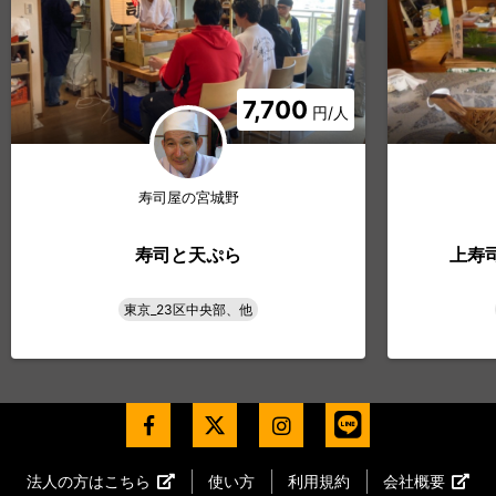
7,700
円/人
寿司屋の宮城野
寿司と天ぷら
上寿
東京_23区中央部、他
法人の方はこちら
使い方
利用規約
会社概要