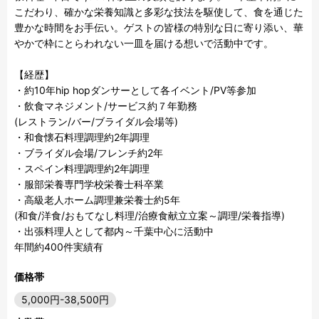
こだわり、確かな栄養知識と多彩な技法を駆使して、食を通じた
豊かな時間をお手伝い。ゲストの皆様の特別な日に寄り添い、華
やかで枠にとらわれない一皿を届ける想いで活動中です。

【経歴】

・約10年hip hopダンサーとして各イベント/PV等参加

・飲食マネジメント/サービス約７年勤務

(レストラン/バー/ブライダル会場等)

・和食懐石料理調理約2年調理

・ブライダル会場/フレンチ約2年

・スペイン料理調理約2年調理

・服部栄養専門学校栄養士科卒業

・高級老人ホーム調理兼栄養士約5年

(和食/洋食/おもてなし料理/治療食献立立案～調理/栄養指導)

・出張料理人として都内～千葉中心に活動中

年間約400件実績有
価格帯
5,000円-38,500円