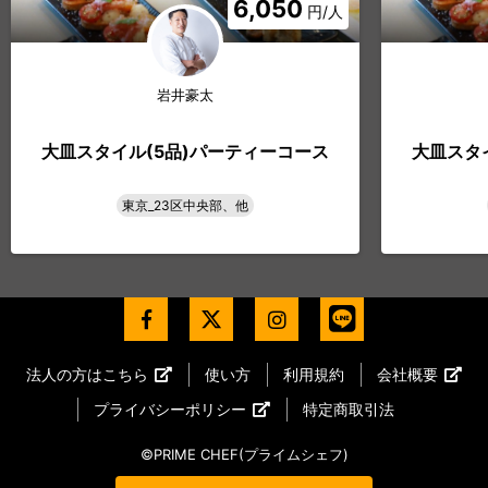
6,050
円/人
岩井豪太
大皿スタイル(5品)パーティーコース
大皿スタ
東京_23区中央部、他
法人の方はこちら
使い方
利用規約
会社概要
プライバシーポリシー
特定商取引法
©PRIME CHEF(プライムシェフ)