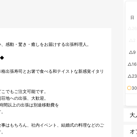
日
26
2
、感動・驚き・癒しをお届けする出張料理人。

9
◆

16
本格出張寿司とお箸で食べる和テイストな新感覚イタリ
23
3
こでもご注文可能です。

荘地への出張、大歓迎。

時間以上の出張は別途移動費を

。

大
食事はもちろん、社内イベント、結婚式の料理などのご
オ
。
