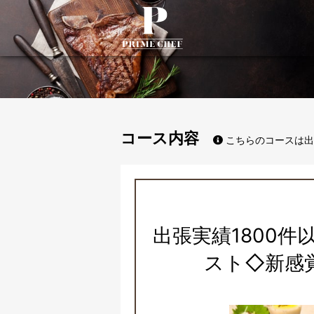
PrimeChef
コース内容
こちらのコースは出
出張実績1800
スト◇新感