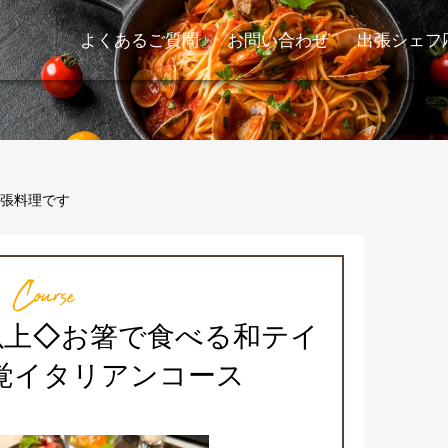
よくあるご質問
お問い合わせ
出張シェフ
張料理です
Course
件以上◇お箸で食べる和テイ
覚イタリアンコース