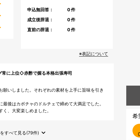
申込無回答：
0
件
成立後辞退：
0
件
直前の辞退：
0
件
※表記について
ング常に上位◇赤酢で握る本格出張寿司
お願いしました。それぞれの素材を上手に旨味を引き
に最後はカボチャのドルチェで締めて大満足でした。

すく、大変楽しめました。
希
をすべて見る(79件)