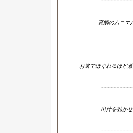
真鯛のムニエ
お箸でほぐれるほど煮
出汁を効かせ