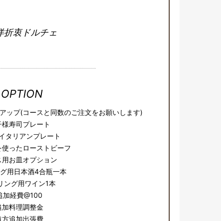
洋折衷ドルチェ
OPTION
アップ(コースと同数のご注文をお願いします)
子様寿司プレート
イタリアンプレート
を使ったローストビーフ
ス用お皿オプション
グ用日本酒4合瓶一本
リング用ワイン1本
追加経費@100
追加料理調整金
遠方追加出張費