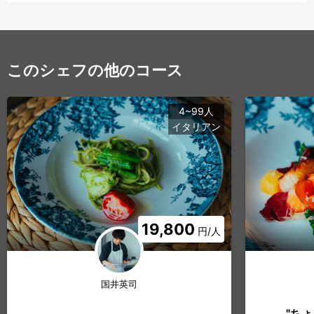
このシェフの他のコース
4~99人
イタリアン
19,800
円/人
国井英司
"ちょっ