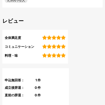
5,500
円/人
レビュー
全体満足度
コミュニケーション
料理・味
申込無回答：
1
件
成立後辞退：
0
件
直前の辞退：
0
件