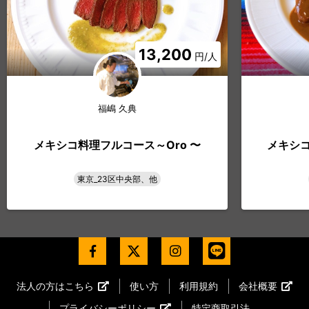
13,200
円/人
福嶋 久典
メキシコ料理フルコース～Oro 〜
メキシコ
東京_23区中央部、他
法人の方はこちら
使い方
利用規約
会社概要
プライバシーポリシー
特定商取引法