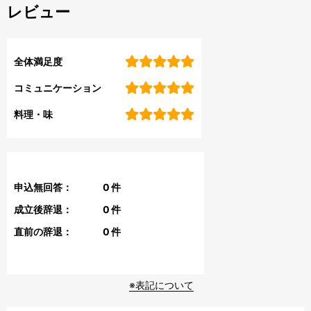
レビュー
全体満足度
コミュニケーション
料理・味
申込無回答：
0
件
成立後辞退：
0
件
直前の辞退：
0
件
※表記について