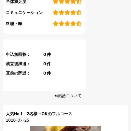
全体満足度
コミュニケーション
料理・味
申込無回答：
0
件
成立後辞退：
0
件
直前の辞退：
0
件
※表記について
人気No.1 2名様～OKのフルコース
2026-07-25