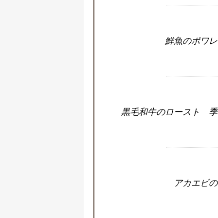
鮮魚のポワレ
黒毛和牛のロースト 季
アカエビの