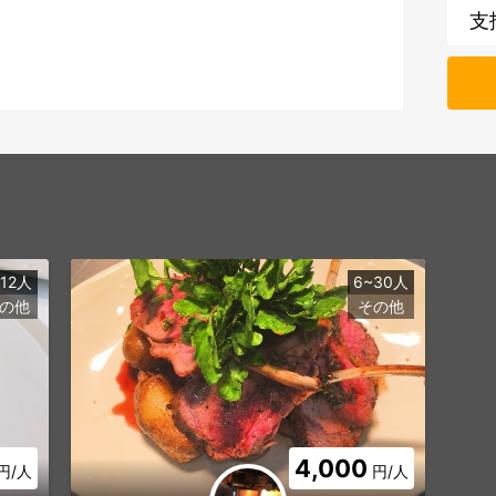
支
~12人
6~30人
の他
その他
4,000
円/人
円/人