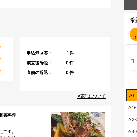
希
申込無回答：
1
件
日
成立後辞退：
0
件
26
直前の辞退：
0
件
2
9
※表記について
16
旬菜料理
23
です。

3