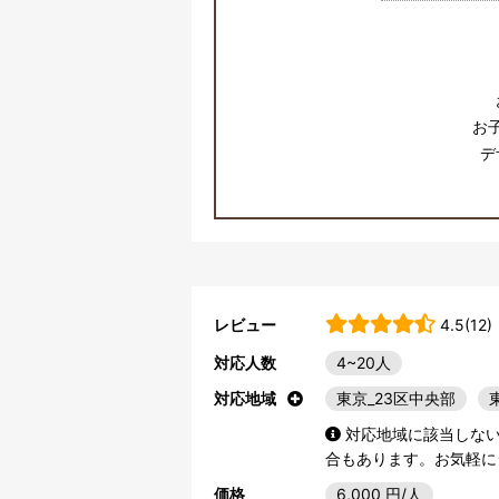
お
デ
レビュー
4.5(12)
対応人数
4~20人
対応地域
東京_23区中央部
対応地域に該当しな
合もあります。お気軽に
価格
6,000
円/人