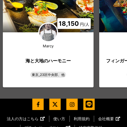
18,150
円/人
Marcy
海と大地のハーモニー
フィンガ
東京_23区中央部、他
法人の方はこちら
使い方
利用規約
会社概要