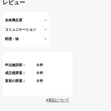
レビュー
-
全体満足度
-
コミュニケーション
-
料理・味
申込無回答：
0
件
成立後辞退：
0
件
直前の辞退：
0
件
※表記について