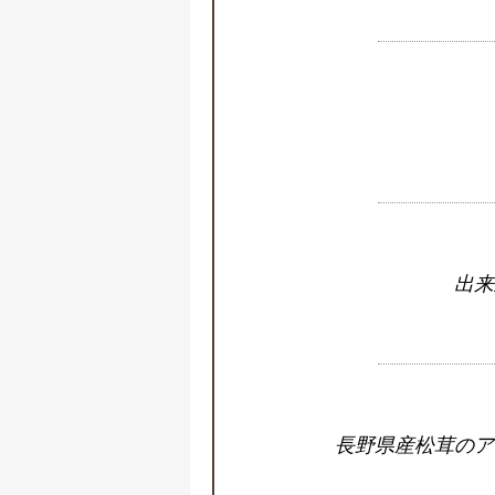
出来
長野県産松茸のア