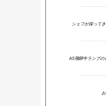
シェフが採ってき
A5飛騨牛ランプ
お