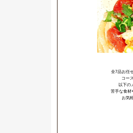
全7品お任
コース
以下の
苦手な食材
 お