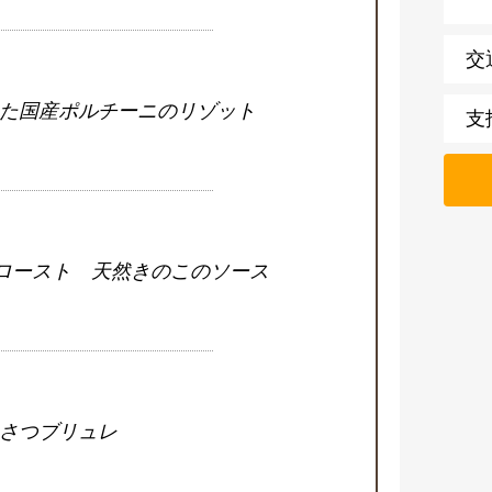
交
た国産ポルチーニのリゾット
支
のロースト 天然きのこのソース
さつブリュレ