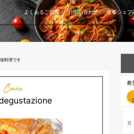
よくあるご質問
お問い合わせ
出張シェフ
張料理です
希
Course
degustazione
日
26