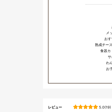
メ
おす
熟成チーズ
食器カ
サ
わ
お
レビュー
5.0(19)