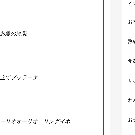
メ
お
お魚の冷製
熟
食
立てブッラータ
サ
わ
お
ーリオオーリオ リングイネ