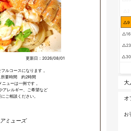
2
9
16
23
3
更新日：2026/08/01
せフルコースになります 。

所要時間　約2時間 

大
メニューは一例です 。

やアレルギー、ご希望など

気軽にご相談ください。
オ
お
アミューズ