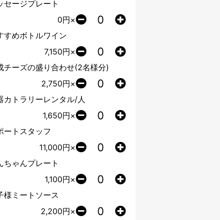
ッセージプレート
0
円×
すすめボトルワイン
7,150
円×
成チーズの盛り合わせ(2名様分)
2,750
円×
器カトラリーレンタル/人
1,650
円×
ポートスタッフ
11,000
円×
んちゃんプレート
1,100
円×
子様ミートソース
2,200
円×