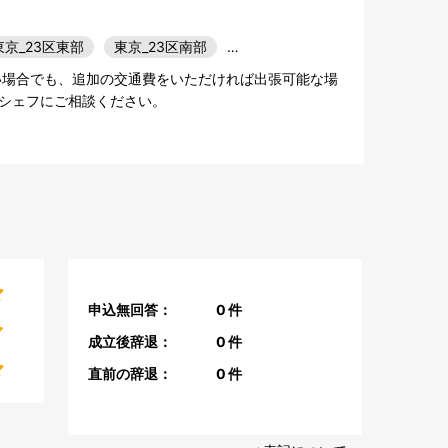
東京_23区東部
東京_23区南部
…
い場合でも、追加の交通費をいただければ出張可能な場
シェフにご相談ください。
申込無回答：
0
件
成立後辞退：
0
件
直前の辞退：
0
件