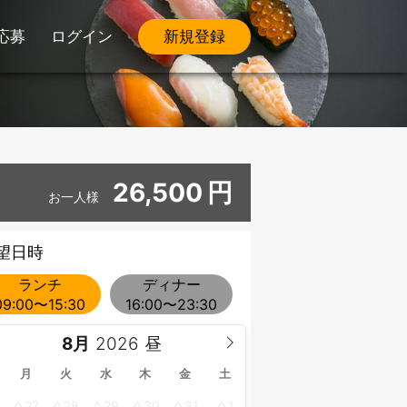
応募
ログイン
新規登録
26,500
円
お一人様
望日時
ランチ
ディナー
09:00〜15:30
16:00〜23:30
8月
月
火
水
木
金
土
27
28
29
30
31
1