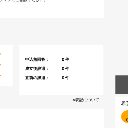
申込無回答：
0
件
成立後辞退：
0
件
直前の辞退：
0
件
※表記について
希