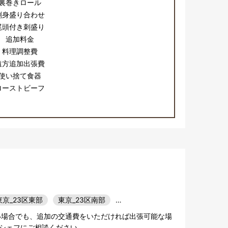
裏巻きロール
刺身盛り合わせ
尾頭付き刺盛り
追加料金
料理調整費
遠方追加出張費
使い捨て食器
ローストビーフ
東京_23区東部
東京_23区南部
…
い場合でも、追加の交通費をいただければ出張可能な場
シェフにご相談ください。