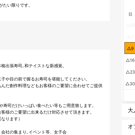
がたい限りです。

日
26
2
9
16
格出張寿司､和テイストな新感覚。

23
子や目の前で握るお寿司を堪能してください。

3
込んだ創作料理などもお客様のご要望に合わせてご提供
や寿司だけいっぱい食べたい等もご用意致します。

大
客様のご要望に出来るだけ対応させて頂きます。

なります）

オ
､会社の集まり､イベント等、女子会
