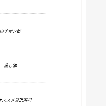
白子ポン酢
蒸し物
オススメ贅沢寿司