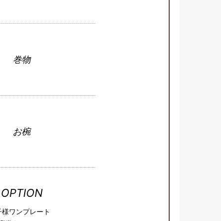
巻物
お椀
OPTION
子様ワンプレート