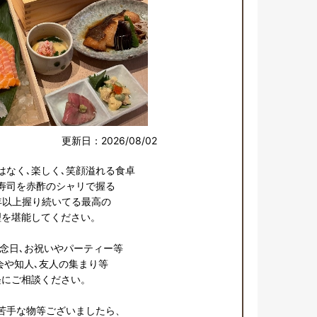
更新日：2026/08/02
なく､楽しく､笑顔溢れる食卓

寿司を赤酢のシャリで握る

年以上握り続いてる最高の

を堪能してください。

念日､お祝いやパーティー等

や知人､友人の集まり等

にご相談ください。

苦手な物等ございましたら、
